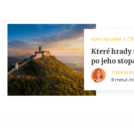
Kam na výlet v ČR
Které hrady 
po jeho stop
Taťána K
8 minut čt