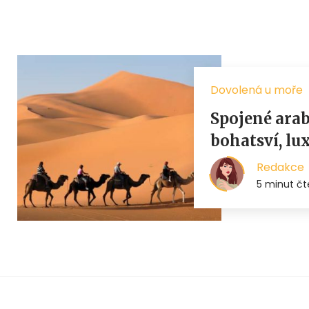
Dovolená u moře
Spojené ara
bohatsví, lu
Redakce
5 minut čt