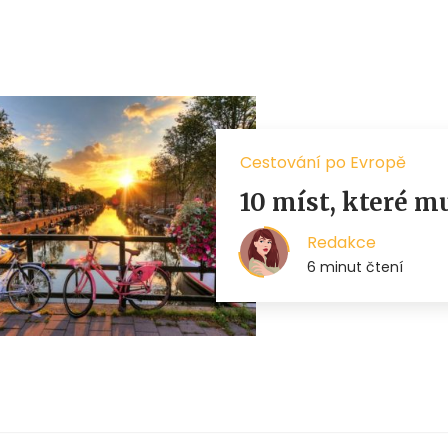
Cestování po Evropě
10 míst, které m
Redakce
6 minut čtení