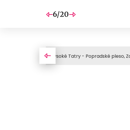
6/20
Vysoké Tatry - Popradské pleso, Zd