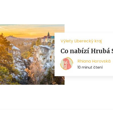
Výlety Liberecký kraj
Co nabízí Hrubá 
Rhiana Horovská
10 minut čtení