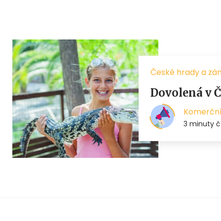
České hrady a zá
Dovolená v Č
Komerční
3 minuty č