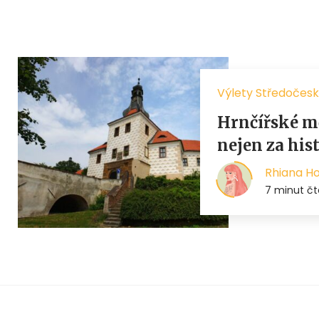
Výlety Středočesk
Hrnčířské mě
nejen za hist
Rhiana H
7 minut čt