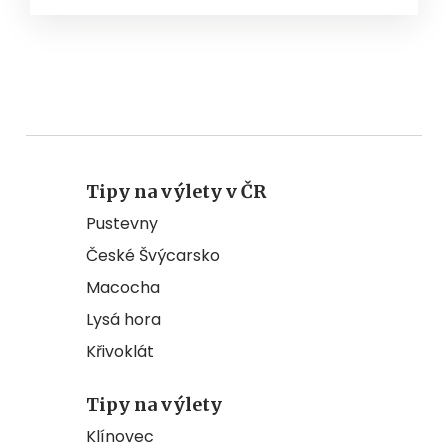
Tipy na výlety v ČR
Pustevny
České Švýcarsko
Macocha
Lysá hora
Křivoklát
Tipy na výlety
Klínovec