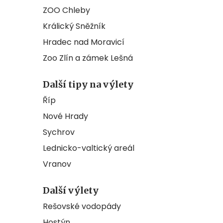
ZOO Chleby
Králický Sněžník
Hradec nad Moravicí
Zoo Zlín a zámek Lešná
Další tipy na výlety
Říp
Nové Hrady
Sychrov
Lednicko-valtický areál
Vranov
Další výlety
Rešovské vodopády
Hostýn