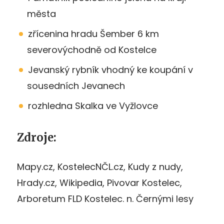
města
zřícenina hradu Šember 6 km
severovýchodně od Kostelce
Jevanský rybník vhodný ke koupání v
sousedních Jevanech
rozhledna Skalka ve Vyžlovce
Zdroje:
Mapy.cz,
KostelecNČL
.cz,
Kudy z nudy
,
Hrady.cz
, Wikipedia,
Pivovar Kostelec
,
Arboretum FLD Kostelec. n. Černými lesy