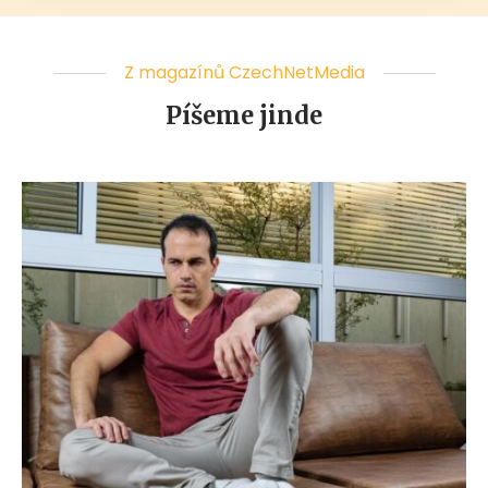
Z magazínů CzechNetMedia
Píšeme jinde