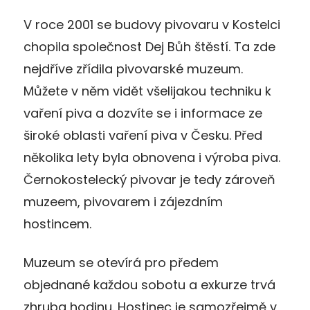
V roce 2001 se budovy pivovaru v Kostelci
chopila společnost Dej Bůh štěstí. Ta zde
nejdříve zřídila pivovarské muzeum.
Můžete v něm vidět všelijakou techniku k
vaření piva a dozvíte se i informace ze
široké oblasti vaření piva v Česku. Před
několika lety byla obnovena i výroba piva.
Černokostelecký pivovar je tedy zároveň
muzeem, pivovarem i zájezdním
hostincem.
Muzeum se otevírá pro předem
objednané každou sobotu a exkurze trvá
zhruba hodinu. Hostinec je samozřejmě v