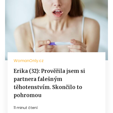
WomanOnly.cz
Erika (32): Prověřila jsem si
partnera falešným
těhotenstvím. Skončilo to
pohromou
11 minut čtení