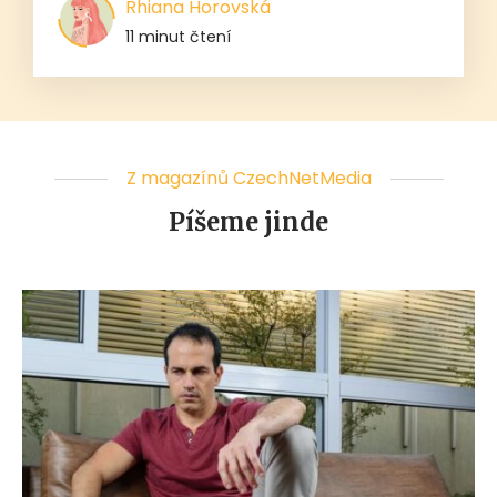
Rhiana Horovská
11 minut čtení
Z magazínů CzechNetMedia
Píšeme jinde