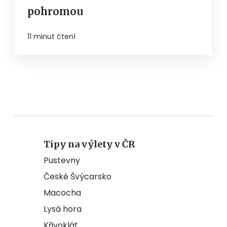
pohromou
11 minut čtení
Tipy na výlety v ČR
Pustevny
České Švýcarsko
Macocha
Lysá hora
Křivoklát