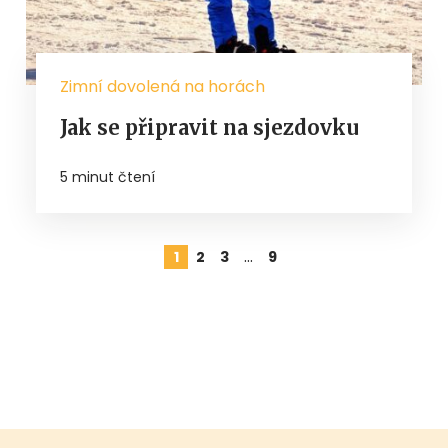
Zimní dovolená na horách
Jak se připravit na sjezdovku
5 minut čtení
…
1
2
3
9