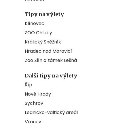
Tipy na výlety
Klínovec
ZOO Chleby
Králický Sněžník
Hradec nad Moravicí
Zoo Zlín a zámek Lešná
Další tipy na výlety
Říp
Nové Hrady
Sychrov
Lednicko-valtický areál
Vranov