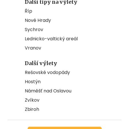
Další tipy na výlety
Říp
Nové Hrady
Sychrov
Lednicko-valtický areál
Vranov
Další výlety
Rešovské vodopády
Hostýn
Náměšť nad Oslavou
Zvíkov
Zbiroh