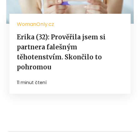
WomanOnly.cz
Erika (32): Prověřila jsem si
partnera falešným
těhotenstvím. Skončilo to
pohromou
11 minut čtení