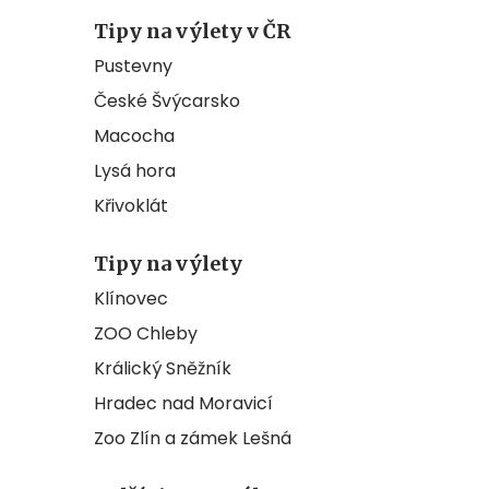
Tipy na výlety v ČR
Pustevny
České Švýcarsko
Macocha
Lysá hora
Křivoklát
Tipy na výlety
Klínovec
ZOO Chleby
Králický Sněžník
Hradec nad Moravicí
Zoo Zlín a zámek Lešná