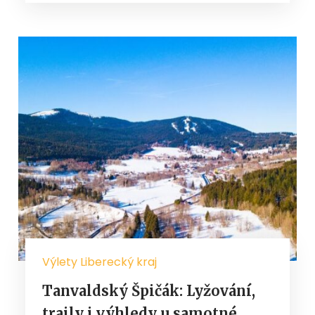
Výlety Liberecký kraj
Tanvaldský Špičák: Lyžování,
traily i výhledy u samotné