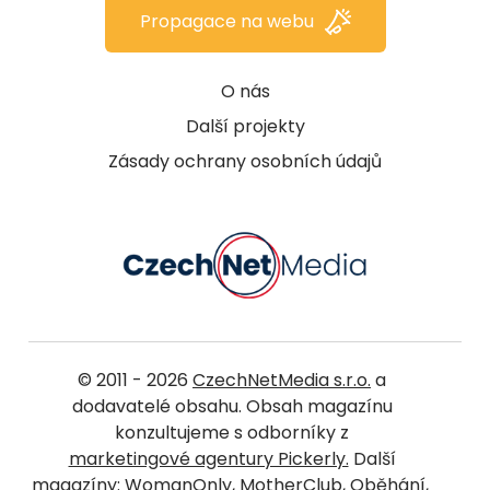
Propagace na webu
O nás
Další projekty
Zásady ochrany osobních údajů
© 2011 - 2026
CzechNetMedia s.r.o.
a
dodavatelé obsahu. Obsah magazínu
konzultujeme s odborníky z
marketingové agentury Pickerly.
Další
magazíny:
WomanOnly
,
MotherClub
,
Oběhání
,