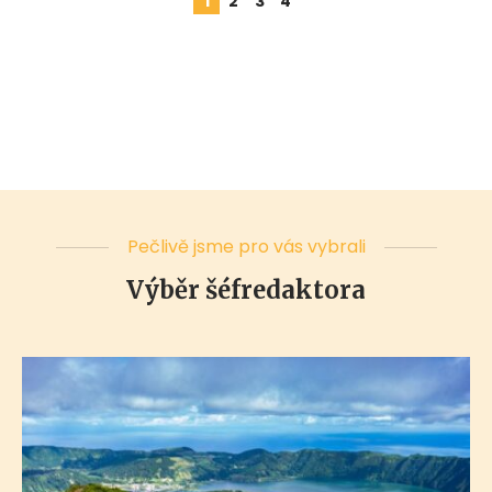
1
2
3
4
Pečlivě jsme pro vás vybrali
Výběr šéfredaktora