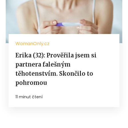
WomanOnly.cz
Erika (32): Prověřila jsem si
partnera falešným
těhotenstvím. Skončilo to
pohromou
11 minut čtení