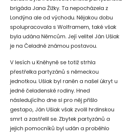
brigáda Jana Žižky. Ta nepocházela z
Londýna ale od východu. Nějakou dobu
spolupracovala s Wolframem, také však
byla udána Němcům. Její velitel Ján Ušiak
je na Čeladné známou postavou.
V lesích u Kněhyně se totiž strhla
přestřelka partyzánů s německou
jednotkou. Ušiak byl raněn a našel úkryt u
jedné čeladenské rodiny. Hned
následujícího dne si pro něj přišlo
gestapo, Ján Ušiak však zvolil hrdinskou
smrt a zastřelil se. Zbytek partyzánů a
jejich pomocníků byl udán a proběhlo