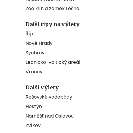
Zoo Zlín a zámek Lešná
Další tipy na výlety
Říp
Nové Hrady
Sychrov
Lednicko-valtický areál
Vranov
Další výlety
Rešovské vodopády
Hostýn
Náměšť nad Oslavou
Zvíkov