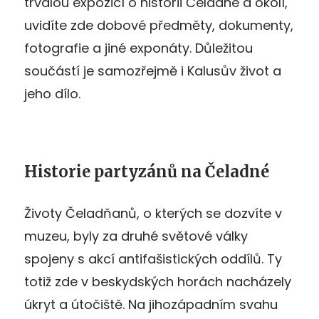
trvalou expozicí o historii Čeladné a okolí,
uvidíte zde dobové předměty, dokumenty,
fotografie a jiné exponáty. Důležitou
součástí je samozřejmě i Kalusův život a
jeho dílo.
Historie partyzánů na Čeladné
Životy Čeladňanů, o kterých se dozvíte v
muzeu, byly za druhé světové války
spojeny s akcí antifašistických oddílů. Ty
totiž zde v beskydských horách nacházely
úkryt a útočiště. Na jihozápadním svahu