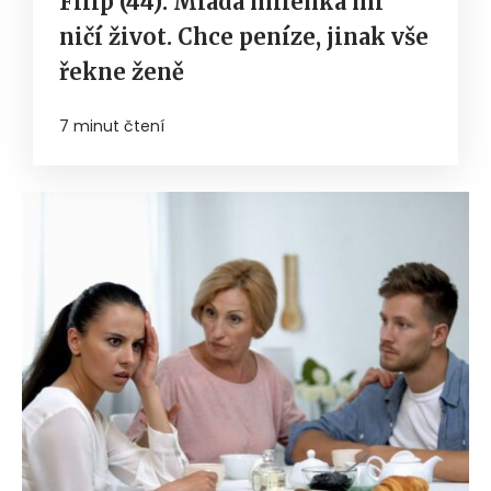
Filip (44): Mladá milenka mi
ničí život. Chce peníze, jinak vše
řekne ženě
7 minut čtení