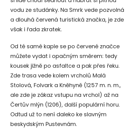
si lidé chodí sednout a nabrat si pitnou
vodu ze studánky. Na Smrk vede pozvolná
a dlouhá červená turistická značka, je zde
však i řada zkratek.
Od té samé kaple se po červené značce
můžete vydat i opačným směrem: tedy
kousek jižně po asfaltce a pak přes řeku.
Zde trasa vede kolem vrcholů Malá
Stolová, Folvark a Kněhyně (1257 m. n. m.,
ale zde je zákaz vstupu na vrchol) až na
Čertův mlýn (1206), další populární horu.
Odtud už to není daleko ke slavným
beskydským Pustevnám.