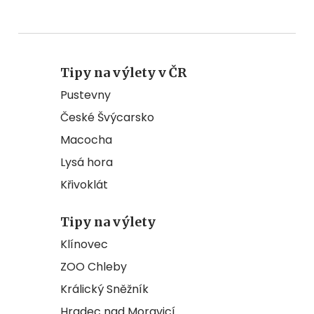
Tipy na výlety v ČR
Pustevny
České Švýcarsko
Macocha
Lysá hora
Křivoklát
Tipy na výlety
Klínovec
ZOO Chleby
Králický Sněžník
Hradec nad Moravicí