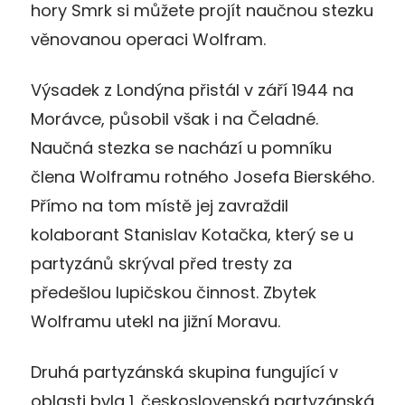
hory Smrk si můžete projít naučnou stezku
věnovanou operaci Wolfram.
Výsadek z Londýna přistál v září 1944 na
Morávce, působil však i na Čeladné.
Naučná stezka se nachází u pomníku
člena Wolframu rotného Josefa Bierského.
Přímo na tom místě jej zavraždil
kolaborant Stanislav Kotačka, který se u
partyzánů skrýval před tresty za
předešlou lupičskou činnost. Zbytek
Wolframu utekl na jižní Moravu.
Druhá partyzánská skupina fungující v
oblasti byla 1. československá partyzánská