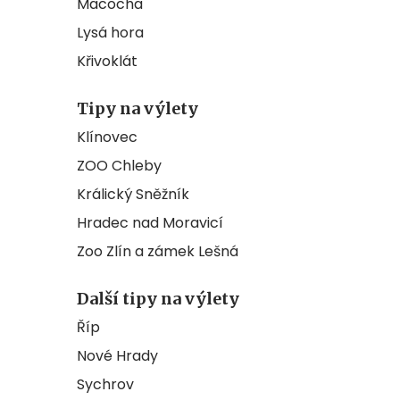
Macocha
Lysá hora
Křivoklát
Tipy na výlety
Klínovec
ZOO Chleby
Králický Sněžník
Hradec nad Moravicí
Zoo Zlín a zámek Lešná
Další tipy na výlety
Říp
Nové Hrady
Sychrov