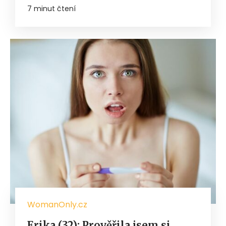
7 minut čtení
WomanOnly.cz
Erika (32): Prověřila jsem si