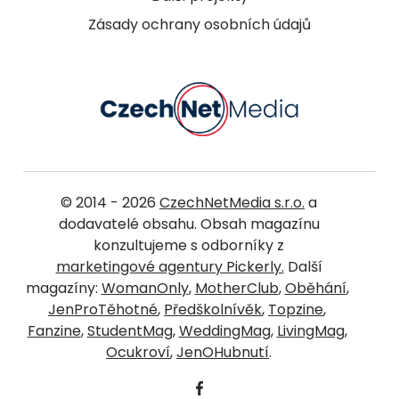
Zásady ochrany osobních údajů
© 2014 - 2026
CzechNetMedia s.r.o.
a
dodavatelé obsahu. Obsah magazínu
konzultujeme s odborníky z
marketingové agentury Pickerly.
Další
magazíny:
WomanOnly
,
MotherClub
,
Oběhání
,
JenProTěhotné
,
Předškolnívěk
,
Topzine
,
Fanzine
,
StudentMag
,
WeddingMag
,
LivingMag
,
Ocukroví
,
JenOHubnutí
.