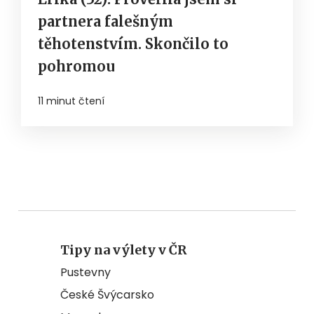
partnera falešným
těhotenstvím. Skončilo to
pohromou
11 minut čtení
Tipy na výlety v ČR
Pustevny
České Švýcarsko