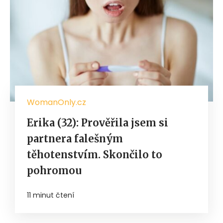
WomanOnly.cz
Erika (32): Prověřila jsem si
partnera falešným
těhotenstvím. Skončilo to
pohromou
11 minut čtení