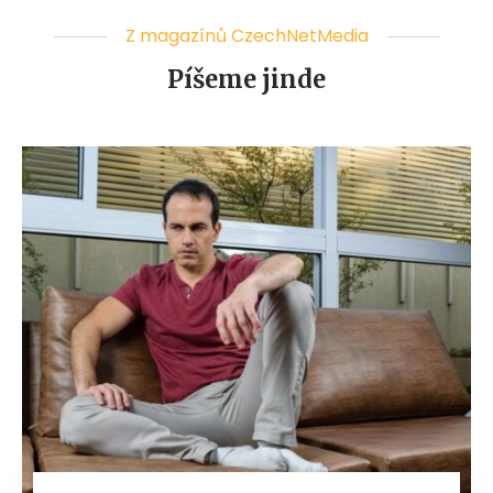
Z magazínů CzechNetMedia
Píšeme jinde