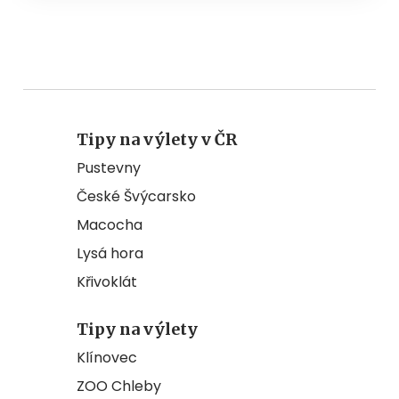
Tipy na výlety v ČR
Pustevny
České Švýcarsko
Macocha
Lysá hora
Křivoklát
Tipy na výlety
Klínovec
ZOO Chleby