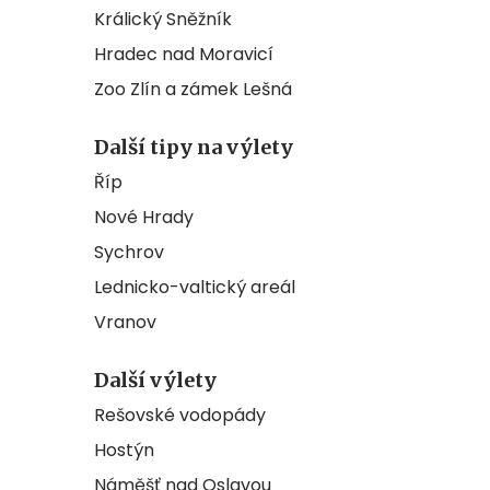
Králický Sněžník
Hradec nad Moravicí
Zoo Zlín a zámek Lešná
Další tipy na výlety
Říp
Nové Hrady
Sychrov
Lednicko-valtický areál
Vranov
Další výlety
Rešovské vodopády
Hostýn
Náměšť nad Oslavou