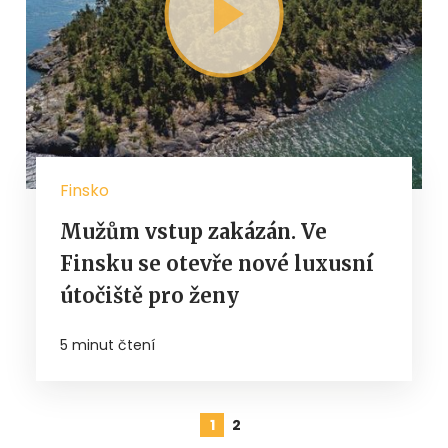
Finsko
Mužům vstup zakázán. Ve
Finsku se otevře nové luxusní
útočiště pro ženy
5 minut čtení
1
2