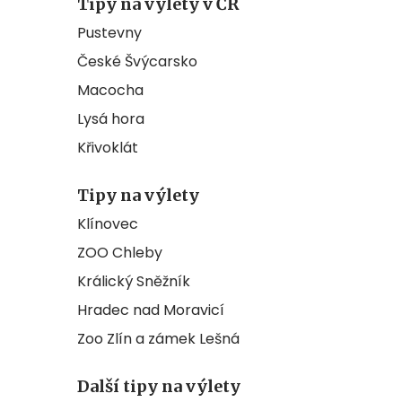
Tipy na výlety v ČR
Pustevny
České Švýcarsko
Macocha
Lysá hora
Křivoklát
Tipy na výlety
Klínovec
ZOO Chleby
Králický Sněžník
Hradec nad Moravicí
Zoo Zlín a zámek Lešná
Další tipy na výlety