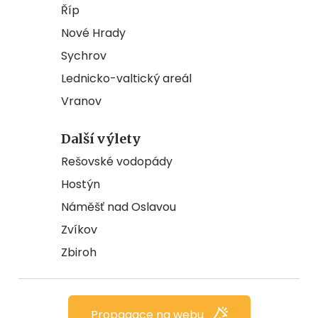
Říp
Nové Hrady
Sychrov
Lednicko-valtický areál
Vranov
Další výlety
Rešovské vodopády
Hostýn
Náměšť nad Oslavou
Zvíkov
Zbiroh
Propagace na webu