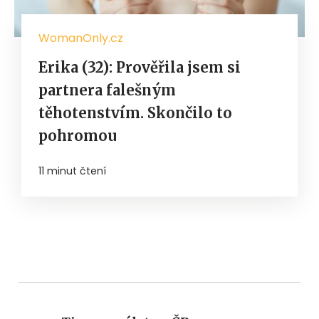
WomanOnly.cz
Erika (32): Prověřila jsem si
partnera falešným
těhotenstvím. Skončilo to
pohromou
11 minut čtení