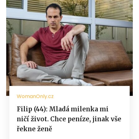
WomanOnly.cz
Filip (44): Mladá milenka mi
ničí život. Chce peníze, jinak vše
řekne ženě