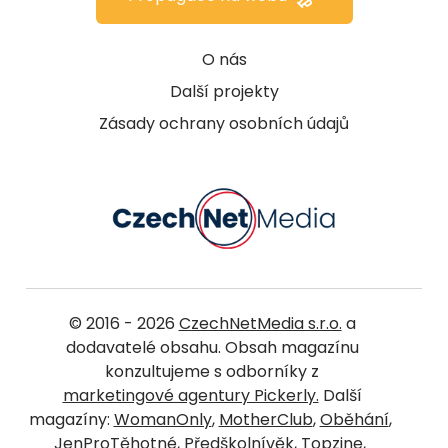
O nás
Další projekty
Zásady ochrany osobních údajů
© 2016 - 2026
CzechNetMedia s.r.o.
a
dodavatelé obsahu. Obsah magazínu
konzultujeme s odborníky z
marketingové agentury Pickerly.
Další
magazíny:
WomanOnly
,
MotherClub
,
Oběhání
,
JenProTěhotné
,
Předškolnívěk
,
Topzine
,