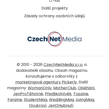
O nás
Další projekty
Zásady ochrany osobních údajů
© 2010 - 2026
CzechNetMedia s.r.o.
a
dodavatelé obsahu. Obsah magazínu
konzultujeme s odborníky z
marketingové agentury Pickerly.
Další
magazíny:
WomanOnly
,
MotherClub
,
Oběhání
,
JenProTěhotné
,
Předškolnívěk
,
Topzine
,
Fanzine
,
StudentMag
,
WeddingMag
,
LivingMag
,
Ocukroví
,
JenOHubnutí
.