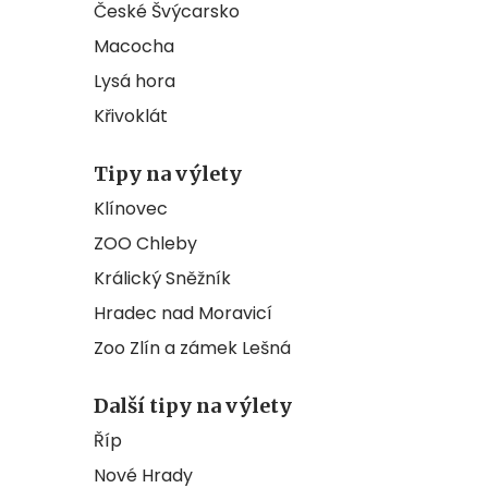
České Švýcarsko
Macocha
Lysá hora
Křivoklát
Tipy na výlety
Klínovec
ZOO Chleby
Králický Sněžník
Hradec nad Moravicí
Zoo Zlín a zámek Lešná
Další tipy na výlety
Říp
Nové Hrady