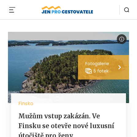
MENU
Fotogalerie
5 fotek
Finsko
Mužům vstup zakázán. Ve
Finsku se otevře nové luxusní
útočiště pro ženy