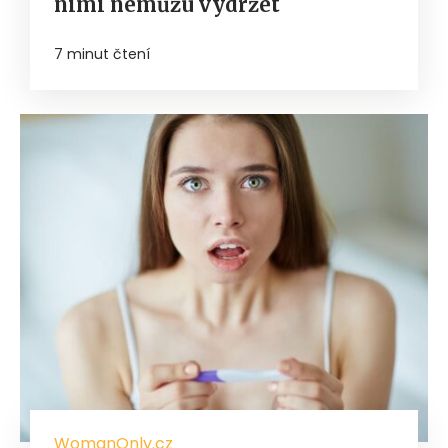
nimi nemůžu vydržet
7 minut čtení
WomanOnly.cz