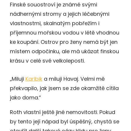
Finské souostroví je známé svými
nádhernými stromy a jejich léčebnými
vlastnostmi, skalnatým pobřežím i
příjemnou mořskou vodou v létě vhodnou
ke koupání. Ostrov pro ženy nemá být jen
místem odpočinku, ale má ukázat finskou
krásu v celé své velkoleposti.
„Miluji
Karibik
a miluji Havaj. Velmi mě
překvapilo, jak jsem se zde okamžitě cítila
jako doma.“
Roth vlastní ještě jiné nemovitosti. Pokud
by tento její nápad byl úspěšný, chystá se
otevřít další takové oázy klidu pro ženy.