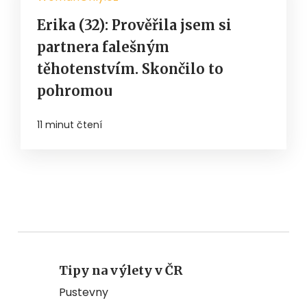
Erika (32): Prověřila jsem si
partnera falešným
těhotenstvím. Skončilo to
pohromou
11 minut čtení
Tipy na výlety v ČR
Pustevny