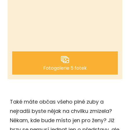
Fotogalerie 5 fotek
Také máte občas všeho plné zuby a
nejradši byste nějak na chvilku zmizela?
Někam, kde bude místo jen pro ženy? Již
brzy se nemusí jednat jen o představy, ale