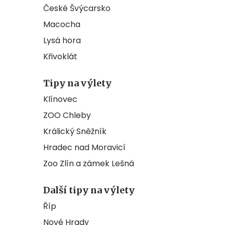
České Švýcarsko
Macocha
Lysá hora
Křivoklát
Tipy na výlety
Klínovec
ZOO Chleby
Králický Sněžník
Hradec nad Moravicí
Zoo Zlín a zámek Lešná
Další tipy na výlety
Říp
Nové Hrady