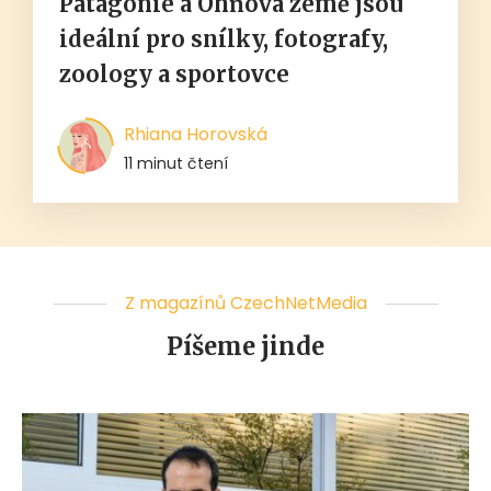
Patagonie a Ohňová země jsou
ideální pro snílky, fotografy,
zoology a sportovce
Rhiana Horovská
11 minut čtení
Z magazínů CzechNetMedia
Píšeme jinde