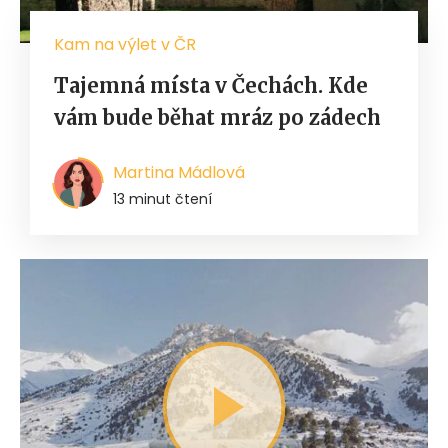
Kam na výlet v ČR
Tajemná místa v Čechách. Kde
vám bude běhat mráz po zádech
Martina Mádlová
13 minut čtení