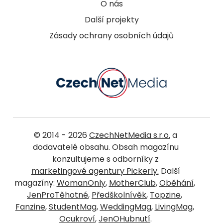
O nás
Další projekty
Zásady ochrany osobních údajů
© 2014 - 2026
CzechNetMedia s.r.o.
a
dodavatelé obsahu. Obsah magazínu
konzultujeme s odborníky z
marketingové agentury Pickerly.
Další
magazíny:
WomanOnly
,
MotherClub
,
Oběhání
,
JenProTěhotné
,
Předškolnívěk
,
Topzine
,
Fanzine
,
StudentMag
,
WeddingMag
,
LivingMag
,
Ocukroví
,
JenOHubnutí
.