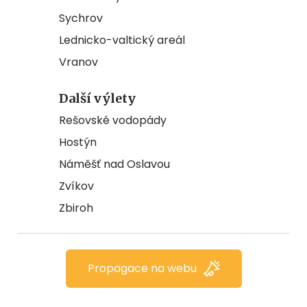
Sychrov
Lednicko-valtický areál
Vranov
Další výlety
Rešovské vodopády
Hostýn
Náměšť nad Oslavou
Zvíkov
Zbiroh
Propagace na webu