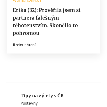
WomanOnly.cz
Erika (32): Prověřila jsem si
partnera falešným
těhotenstvím. Skončilo to
pohromou
11 minut čtení
Tipy na výlety v ČR
Pustevny