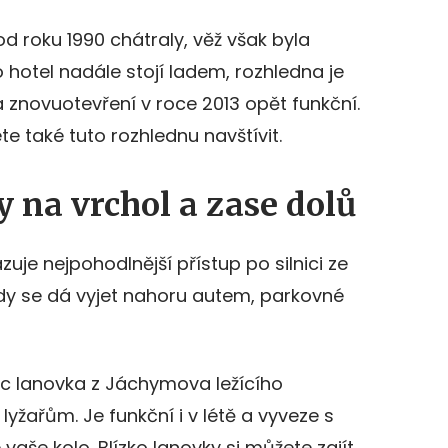
d roku 1990 chátraly, věž však byla
hotel nadále stojí ladem, rozhledna je
a znovuotevření v roce 2013 opět funkční.
e také tuto rozhlednu navštívit.
y na vrchol a zase dolů
je nejpohodlnější přístup po silnici ze
dy se dá vyjet nahoru autem, parkovné
c lanovka z Jáchymova ležícího
lyžařům. Je funkční i v létě a vyveze s
aše kolo. Blízko lanovky si můžete zajít