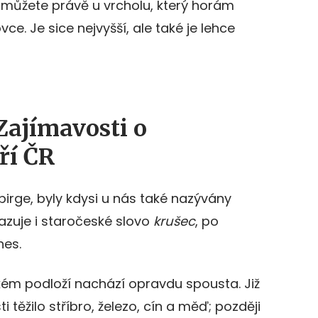
t můžete právě u vrcholu, který horám
ce. Je sice nejvyšší, ale také je lehce
Zajímavosti o
ří ČR
irge, byly kdysi u nás také nazývány
azuje i staročeské slovo
krušec
, po
nes.
kém podloží nachází opravdu spousta. Již
i těžilo stříbro, železo, cín a měď; později