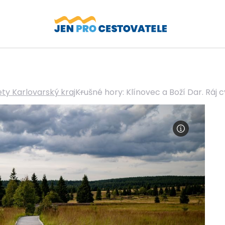
ety Karlovarský kraj
Krušné hory: Klínovec a Boží Dar. Ráj c