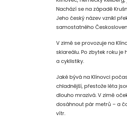
Nachází se na západě Krušn
Jeho český název vznikl př
samostatného Českosloven
V zimě se provozuje na Klín
skiareálu. Po zbytek roku je
a cyklistiky.
Jaké bývá na Klínovci počas
chladnější, přestože léta js
dlouho mrazivá. V zimě oče
dosáhnout pár metrů – a ča
vítr.