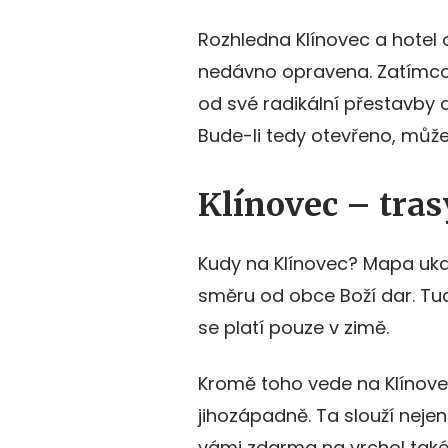
Rozhledna Klínovec a hotel o
nedávno opravena. Zatímco 
od své radikální přestavby 
Bude-li tedy otevřeno, můžet
Klínovec – tras
Kudy na Klínovec? Mapa ukazu
směru od obce Boží dar. Tu
se platí pouze v zimě.
Kromě toho vede na Klínove
jihozápadně. Ta slouží nejen 
vámi zdarma na vrchol také v