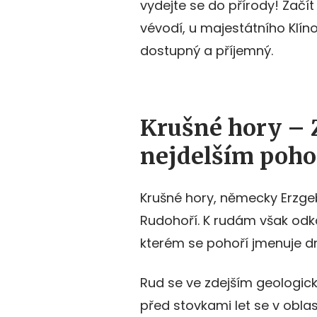
vydejte se do přírody! Začí
vévodí, u majestátního Klínov
dostupný a příjemný.
Krušné hory – 
nejdelším poho
Krušné hory, německy Erzgeb
Rudohoří. K rudám však odk
kterém se pohoří jmenuje d
Rud se ve zdejším geologic
před stovkami let se v oblast