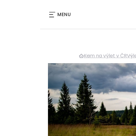
MENU
Kam na výlet v ČR
Výl