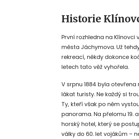
Historie Klínov
První rozhledna na Klínovci 
města Jáchymova. Už tehdy v
rekreací, někdy dokonce ko
letech tato věž vyhořela.
V srpnu 1884 byla otevřena
lákat turisty. Ne každý si tr
Ty, kteří však po něm vyst
panorama. Na přelomu 19. a 2
horský hotel, který se postup
války do 60. let vojákům – ne