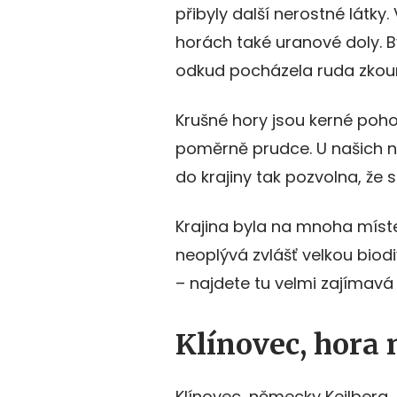
přibyly další nerostné látky.
horách také uranové doly. 
odkud pocházela ruda zkou
Krušné hory jsou kerné pohoř
poměrně prudce. U našich 
do krajiny tak pozvolna, že 
Krajina byla na mnoha míst
neoplývá zvlášť velkou biod
– najdete tu velmi zajímavá m
Klínovec, hora
Klínovec, německy Keilberg