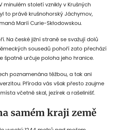
 V minulém století vznikly v Krušných
Byl to právě krušnohorský Jáchymov,
maná Marií Curie-Skłodowskou.
í. Na české jižní straně se svažují dolů
německých sousedů pohoří zato přechází
se špatně určuje poloha jeho hranice.
ech poznamenána těžbou, a tak ani
iverzitou. Příroda vás však přesto zaujme
ísta včetně skal, jezírek a rašelinišť.
 na samém kraji země
, je vysoký 1244 metrů nad mořem.