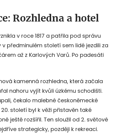
ce: Rozhledna a hotel
vznikla v roce 1817 a patřila pod správu
 předminulém století sem lidé jezdili za
čárem až z Karlových Varů. Po padesáti
 nová kamenná rozhledna, která začala
oufal nahoru vyjít kvůli úzkému schodišti.
oupali, čekalo malebné českoněmecké
0. století byl k věži přistavěn také
ně ještě rozšířil. Ten sloužil od 2. světové
jdříve strategicky, později k rekreaci.