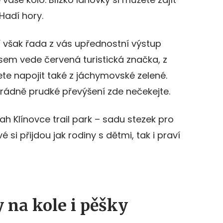
Hadí hory.
í však řada z vás upřednostní výstup
sem vede červená turistická značka, z
žete napojit také z jáchymovské zelené.
rádně prudké převýšení zde nečekejte.
vah Klínovce trail park – sadu stezek pro
 si přijdou jak rodiny s dětmi, tak i praví
y na kole i pěšky