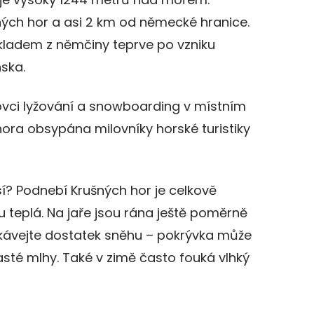
ých hor a asi 2 km od německé hranice.
ekladem z němčiny teprve po vzniku
ska.
ovci lyžování a snowboarding v místním
 hora obsypána milovníky horské turistiky
í? Podnebí Krušných hor je celkově
ou teplá. Na jaře jsou rána ještě poměrně
kávejte dostatek sněhu – pokrývka může
sté mlhy. Také v zimě často fouká vlhký