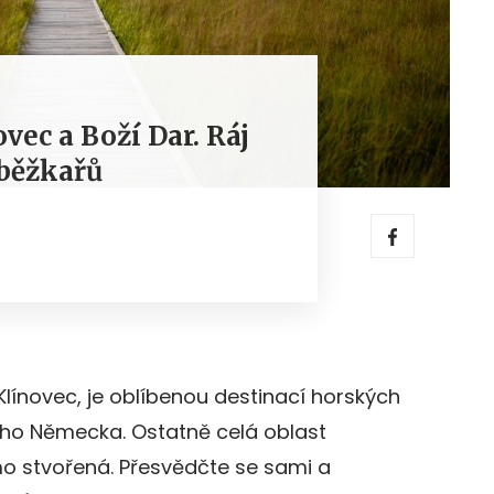
vec a Boží Dar. Ráj
 běžkařů
Klínovec, je oblíbenou destinací horských
ého Německa. Ostatně celá oblast
ímo stvořená. Přesvědčte se sami a