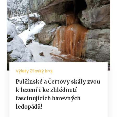
Výlety Zlínský kraj
Pulčínské a Čertovy skály zvou
k lezení i ke zhlédnutí
fascinujících barevných
ledopádů!