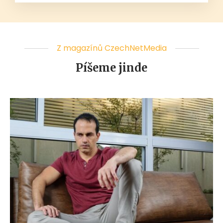
Z magazínů CzechNetMedia
Píšeme jinde