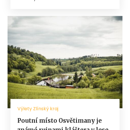
Výlety Zlínský kraj
Poutní místo Osvětimany je
známé ruinami kláštera v lese.