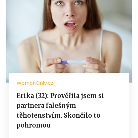
WomanOnly.cz
Erika (32): Prověřila jsem si
partnera falešným
těhotenstvím. Skončilo to
pohromou