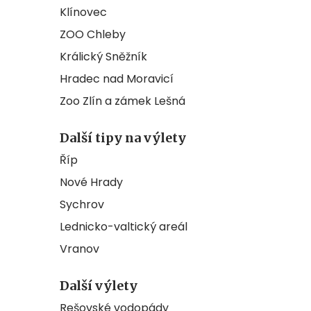
Klínovec
ZOO Chleby
Králický Sněžník
Hradec nad Moravicí
Zoo Zlín a zámek Lešná
Další tipy na výlety
Říp
Nové Hrady
Sychrov
Lednicko-valtický areál
Vranov
Další výlety
Rešovské vodopády