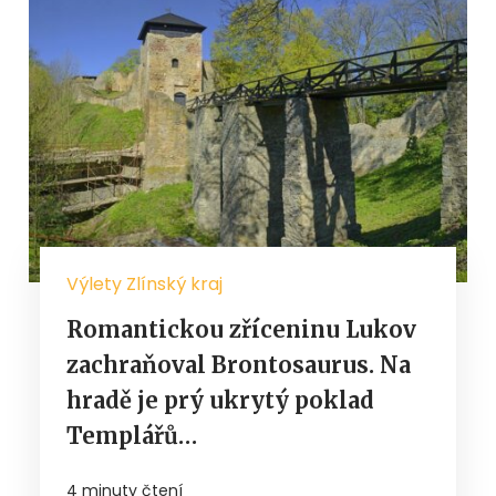
Výlety Zlínský kraj
Romantickou zříceninu Lukov
zachraňoval Brontosaurus. Na
hradě je prý ukrytý poklad
Templářů…
4 minuty čtení