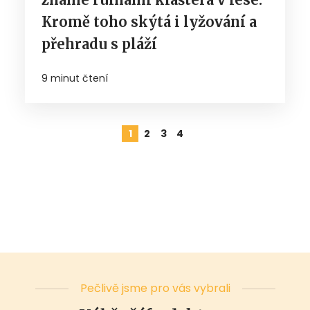
Kromě toho skýtá i lyžování a
přehradu s pláží
9 minut čtení
1
2
3
4
Pečlivě jsme pro vás vybrali