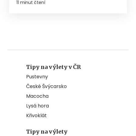
11 minut čtení
Tipy na výlety v ČR
Pustevny
České Švýcarsko
Macocha
Lysá hora
Křivoklát
Tipy na výlety