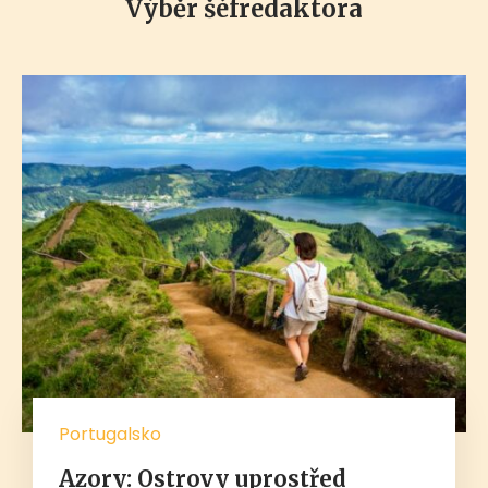
Výběr šéfredaktora
Portugalsko
Azory: Ostrovy uprostřed