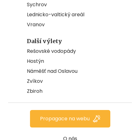
Sychrov
Lednicko-valtický areál
Vranov
Další výlety
Rešovské vodopády
Hostýn
Náměšť nad Oslavou
Zvíkov
Zbiroh
Propagace na webu
O nás