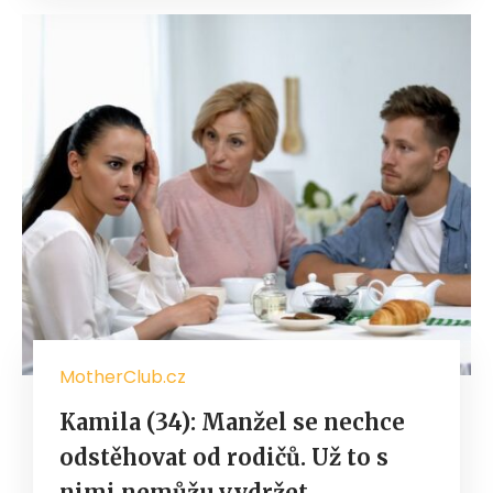
MotherClub.cz
Kamila (34): Manžel se nechce
odstěhovat od rodičů. Už to s
nimi nemůžu vydržet