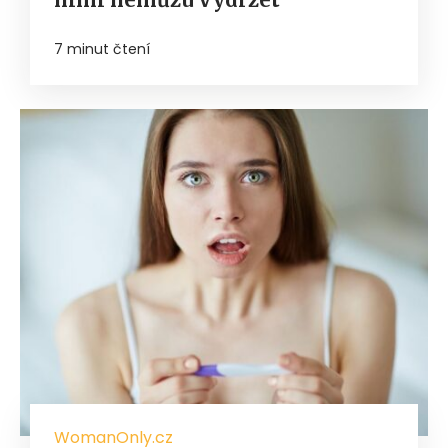
7 minut čtení
WomanOnly.cz