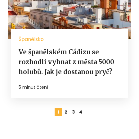
Španělsko
Ve španělském Cádizu se
rozhodli vyhnat z města 5000
holubů. Jak je dostanou pryč?
5 minut čtení
1
2
3
4