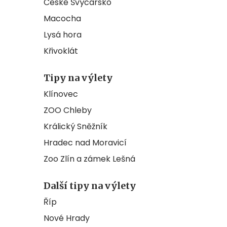
České Švýcarsko
Macocha
Lysá hora
Křivoklát
Tipy na výlety
Klínovec
ZOO Chleby
Králický Sněžník
Hradec nad Moravicí
Zoo Zlín a zámek Lešná
Další tipy na výlety
Říp
Nové Hrady