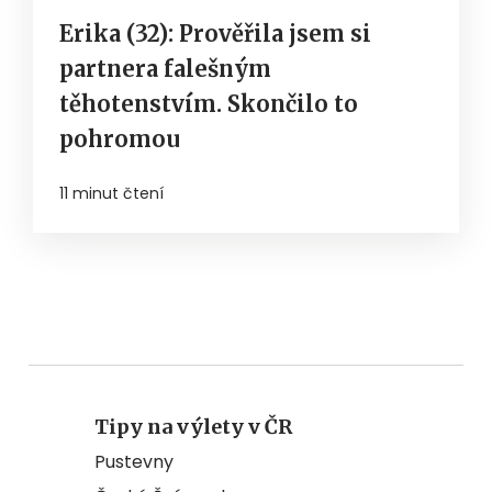
Erika (32): Prověřila jsem si
partnera falešným
těhotenstvím. Skončilo to
pohromou
11 minut čtení
Tipy na výlety v ČR
Pustevny