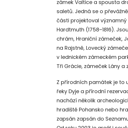
zámek Valtice a spousta d
saletů. Jedná se o převážně
části projektoval významný 
Hardtmuth (1758–1816). Jsou
chrám, Hraniční zámeček, J
na Rajstně, Lovecký zámeče
v lednickém zámeckém parku
Tři Grácie, zámeček Lány a
Z přírodních památek je to u
řeky Dyje a přírodní rezerv
nachází několik archeologic
hradiště Pohansko nebo hrad
zapsán zapsán do Seznamu 
Od roku 2003 je areál i souč