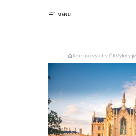
MENU
Kam na výlet v ČR
Výlety j