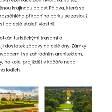
něnou krajinnou oblast Pálava, která se
rozsáhlého přírodního parku se zasloužil
t po celá staletí vlastnil.
rotkán turistickými trasami a
ují dostatek zábavy na celé dny. Zámky i
růvodcem i se zahradním architektem,
, na kole, projíždět v kočáře nebo
a lodích.