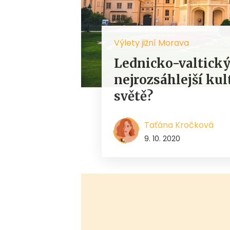
Výlety jižní Morava
Lednicko-valtický 
nejrozsáhlejší kul
světě?
Taťána Kročková
9. 10. 2020