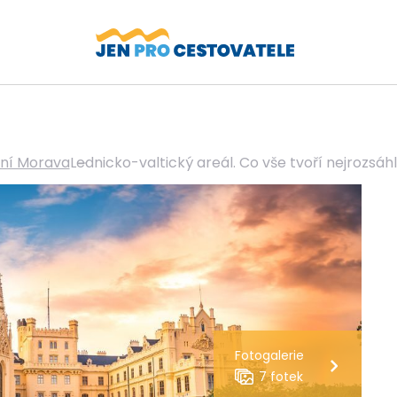
ižní Morava
Lednicko-valtický areál. Co vše tvoří nejrozsáhle
Fotogalerie
7 fotek