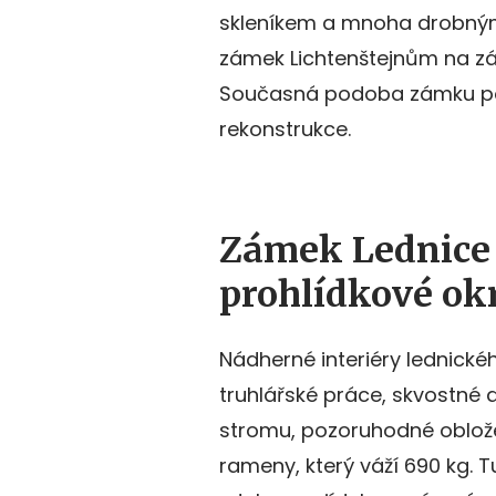
skleníkem a mnoha drobným
zámek Lichtenštejnům na z
Současná podoba zámku pochá
rekonstrukce.
Zámek Lednice 
prohlídkové ok
Nádherné interiéry lednické
truhlářské práce, skvostné
stromu, pozoruhodné oblože
rameny, který váží 690 kg. 