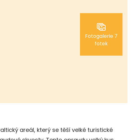
Fotogalerie 7
fotek
ický areál, který se těší velké turistické
ravdové skvosty. Tento opravdu velký kus