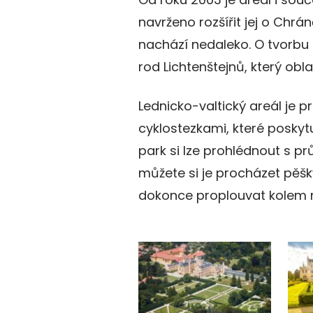
navrženo rozšířit jej o Chrá
nachází nedaleko. O tvorbu 
rod Lichtenštejnů, který oblas
Lednicko-valtický areál je p
cyklostezkami, které poskyt
park si lze prohlédnout s p
můžete si je procházet pěšky
dokonce proplouvat kolem n