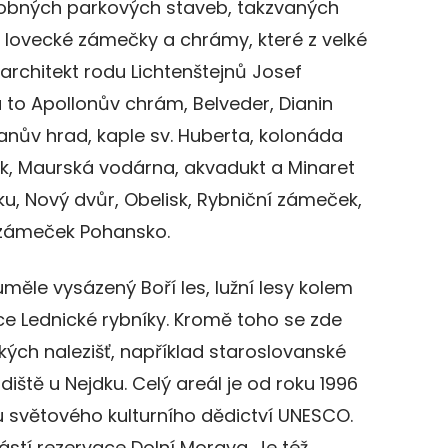
robných parkových staveb, takzvaných
 lovecké zámečky a chrámy, které z velké
architekt rodu Lichtenštejnů Josef
 to Apollonův chrám, Belveder, Dianin
anův hrad, kaple sv. Huberta, kolonáda
k, Maurská vodárna, akvadukt a Minaret
, Nový dvůr, Obelisk, Rybniční zámeček,
 zámeček Pohansko.
měle vysázený Boří les, lužní lesy kolem
ace Lednické rybníky. Kromě toho se zde
kých nalezišť, například staroslovanské
iště u Nejdku. Celý areál je od roku 1996
světového kulturního dědictví UNESCO.
ástí rezervace Dolní Morava. Je též