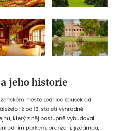
 jeho historie
ázeňském městě Lednice kousek od
leželo již od 13. století výhradně
ejnů, který z něj postupně vybudoval
řírodním parkem, oranžerií, jízdárnou,