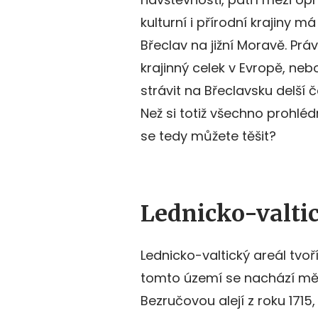
kulturní i přírodní krajiny 
Břeclav na jižní Moravě. Pr
krajinný celek v Evropě, neb
strávit na Břeclavsku delší 
Než si totiž všechno prohlé
se tedy můžete těšit?
Lednicko-valtick
Lednicko-valtický areál tvoří 
tomto území se nachází měst
Bezručovou alejí z roku 171