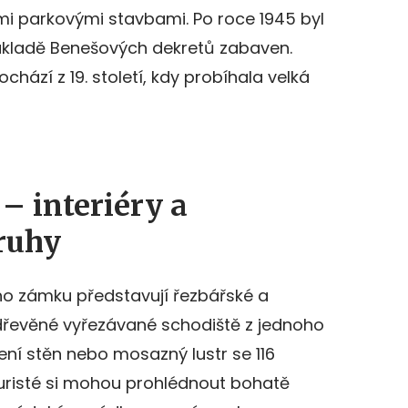
i parkovými stavbami. Po roce 1945 byl
ákladě Benešových dekretů zabaven.
zí z 19. století, kdy probíhala velká
– interiéry a
ruhy
ho zámku představují řezbářské a
 dřevěné vyřezávané schodiště z jednoho
ní stěn nebo mosazný lustr se 116
Turisté si mohou prohlédnout bohatě