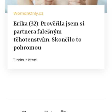
WomanOnly.cz
Erika (32): Prověřila jsem si
partnera falešným
těhotenstvím. Skončilo to
pohromou
11 minut čtení