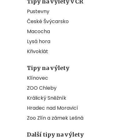
Tipy na výlety v ČR
Pustevny
České Švýcarsko
Macocha
Lysá hora
Křivoklát
Tipy na výlety
Klínovec
ZOO Chleby
Králický Sněžník
Hradec nad Moravicí
Zoo Zlín a zámek Lešná
Další tipy na výlety