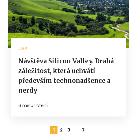
USA
Návštěva Silicon Valley. Drahá
záležitost, která uchvátí
především technonadšence a
nerdy
6 minut čtení
…
1
2
3
7