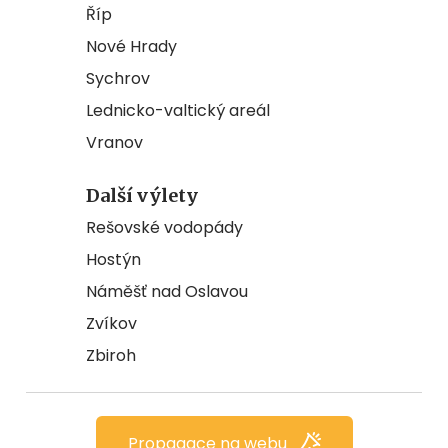
Říp
Nové Hrady
Sychrov
Lednicko-valtický areál
Vranov
Další výlety
Rešovské vodopády
Hostýn
Náměšť nad Oslavou
Zvíkov
Zbiroh
Propagace na webu