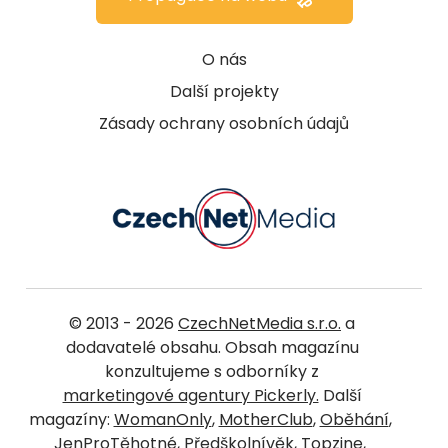
O nás
Další projekty
Zásady ochrany osobních údajů
© 2013 - 2026
CzechNetMedia s.r.o.
a
dodavatelé obsahu. Obsah magazínu
konzultujeme s odborníky z
marketingové agentury Pickerly.
Další
magazíny:
WomanOnly
,
MotherClub
,
Oběhání
,
JenProTěhotné
,
Předškolnívěk
,
Topzine
,