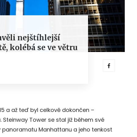
ěli nejštíhlejší
ě, kolébá se ve větru
15 a až teď byl celkově dokončen –
a. Steinway Tower se stal již během své
 panoramatu Manhattanu a jeho tenkost