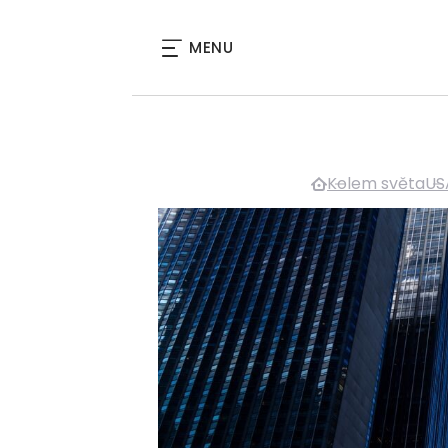
MENU
Kolem světa
US