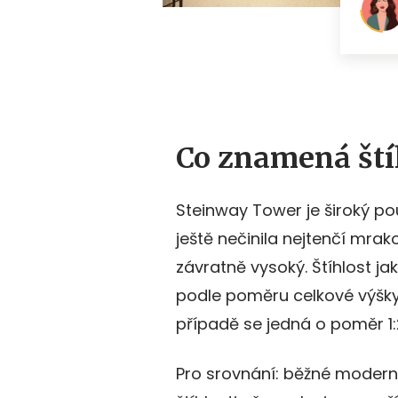
Co znamená ští
Steinway Tower je široký po
ještě nečinila nejtenčí mra
závratně vysoký. Štíhlost ja
podle poměru celkové výšky 
případě se jedná o poměr 1:
Pro srovnání: běžné moder