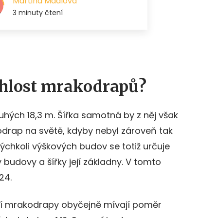
hlost mrakodrapů?
uhých 18,3 m. Šířka samotná by z něj však
kodrap na světě, kdyby nebyl zároveň tak
kýchkoli výškových budov se totiž určuje
budovy a šířky její základny. V tomto
24.
ní mrakodrapy obyčejně mívají poměr