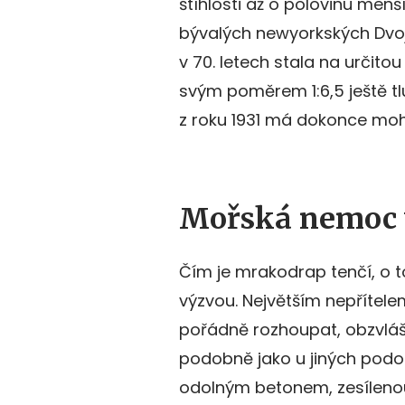
štíhlosti až o polovinu menš
bývalých newyorkských Dvoj
v 70. letech stala na určito
svým poměrem 1:6,5 ještě tlu
z roku 1931 má dokonce moh
Mořská nemoc v
Čím je mrakodrap tenčí, o t
výzvou. Největším nepřítele
pořádně rozhoupat, obzvlášt
podobně jako u jiných pod
odolným betonem, zesílenou