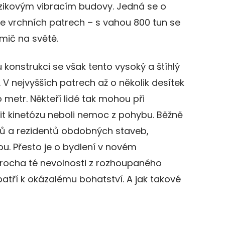
zikovým vibracím budovy. Jedná se o
e vrchních patrech – s vahou 800 tun se
mič na světě.
 konstrukci se však tento vysoký a štíhlý
V nejvyšších patrech až o několik desítek
 o metr. Někteří lidé tak mohou při
t kinetózu neboli nemoc z pohybu. Běžně
ů a rezidentů obdobných staveb,
u. Přesto je o bydlení v novém
rocha té nevolnosti z rozhoupaného
 patří k okázalému bohatství. A jak takové