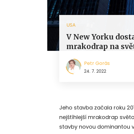
USA
V New Yorku dostav
mrakodrap na svět
Petr Gorás
24. 7. 2022
Jeho stavba začala roku 20
nejštíhlejší mrakodrap svět
stavby novou dominantou v