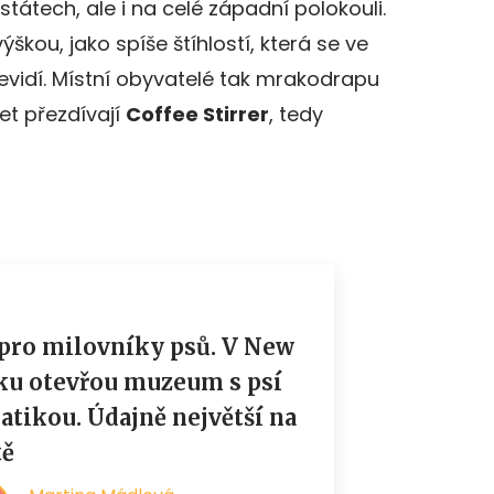
tátech, ale i na celé západní polokouli.
škou, jako spíše štíhlostí, která se ve
evidí. Místní obyvatelé tak mrakodrapu
et přezdívají
Coffee Stirrer
, tedy