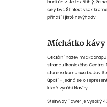
budí údiv. Je tak štíhlý, že 
celý byt. Štíhlost však kro
přináší i jisté nevýhody.
Míchátko kávy 
Oficiální název mrakodrapu 
stranou ikonického Central 
starého komplexu budov Stei
úpatí – jedná se o reprezent
která vyrábí klavíry.
Steinway Tower je vysoký 435