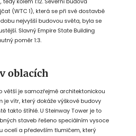
í, tedy kolem 1:12. Severní budova
čat (WTC 1), která se při své dostavbě
u dobu nejvyšší budovou světa, byla se
stější. Slavný Empire State Building
utný poměr 1:3.
 oblacích
o větší je samozřejmě architektonickou
m je vítr, který dokáže výškové budovy
ě takto štíhlé. U Steinway Tower je to
obných staveb řešeno speciálním vysoce
 ocelí a především tlumičem, který