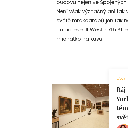
budovu nejen ve Spojených s
Není však význačný ani tak vý
světě mrakodrapů jen tak n
na adrese 111 West 57th Stre
míchátko na kávu.