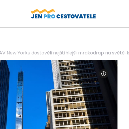
A
V New Yorku dostavěli nejštíhlejší mrakodrap na světě, 