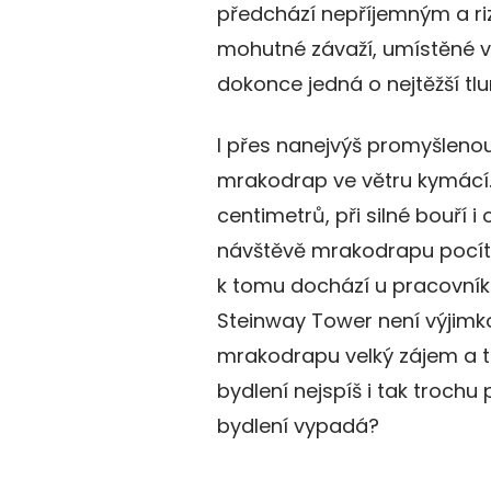
předchází nepříjemným a ri
mohutné závaží, umístěné v
dokonce jedná o nejtěžší tlu
I přes nanejvýš promyšlenou
mrakodrap ve větru kymácí. 
centimetrů, při silné bouří i
návštěvě mrakodrapu pocíti
k tomu dochází u pracovník
Steinway Tower není výjimko
mrakodrapu velký zájem a t
bydlení nejspíš i tak trochu
bydlení vypadá?