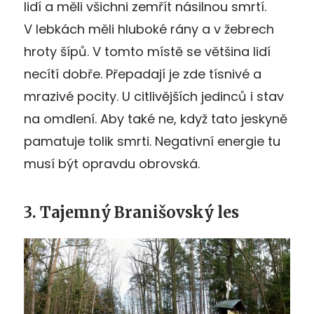
lidí a měli všichni zemřít násilnou smrtí.
V lebkách měli hluboké rány a v žebrech
hroty šípů. V tomto místě se většina lidí
necítí dobře. Přepadají je zde tísnivé a
mrazivé pocity. U citlivějších jedinců i stav
na omdlení. Aby také ne, když tato jeskyně
pamatuje tolik smrti. Negativní energie tu
musí být opravdu obrovská.
3. Tajemný Branišovský les