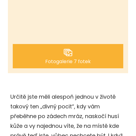
Fotogalerie 7 fotek
Určitě jste měli alespoň jednou v životě
takový ten „divný pocit“, kdy vám
přeběhne po zádech mráz, naskočí husí
kůže a vy najednou víte, že na místě kde
právě teď jste, vůbec nechcete být. I když