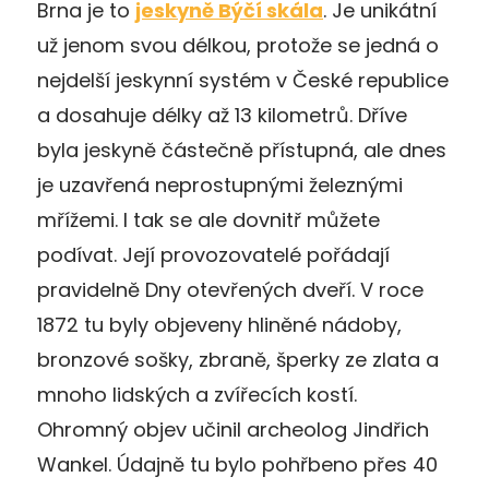
Brna je to
jeskyně Býčí skála
. Je unikátní
už jenom svou délkou, protože se jedná o
nejdelší jeskynní systém v České republice
a dosahuje délky až 13 kilometrů. Dříve
byla jeskyně částečně přístupná, ale dnes
je uzavřená neprostupnými železnými
mřížemi. I tak se ale dovnitř můžete
podívat. Její provozovatelé pořádají
pravidelně Dny otevřených dveří. V roce
1872 tu byly objeveny hliněné nádoby,
bronzové sošky, zbraně, šperky ze zlata a
mnoho lidských a zvířecích kostí.
Ohromný objev učinil archeolog Jindřich
Wankel. Údajně tu bylo pohřbeno přes 40