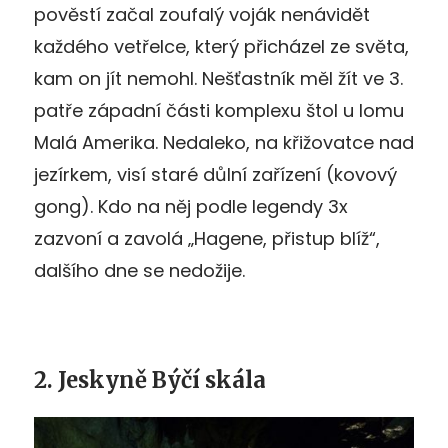
pověstí začal zoufalý voják nenávidět
každého vetřelce, který přicházel ze světa,
kam on jít nemohl. Nešťastník měl žít ve 3.
patře západní části komplexu štol u lomu
Malá Amerika. Nedaleko, na křižovatce nad
jezírkem, visí staré důlní zařízení (kovový
gong). Kdo na něj podle legendy 3x
zazvoní a zavolá „Hagene, přistup blíž“,
dalšího dne se nedožije.
2. Jeskyně Býčí skála