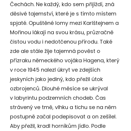
Čechách. Ne každý, kdo sem přijíždí, zná
děsivé tajemství, které je s tímto místem
spjaté. Opuštěné lomy mezi Karlštejnem a
Mořinou lákají na svou krásu, průzračně
čistou vodu i nedotčenou přírodu. Také
zde ale stále žije tajemná pověst o
přízraku německého vojáka Hagena, který
v roce 1945 nalezl úkryt ve zdejších
jeskyních jako jediný, kdo přežil útok
ozbrojenců. Dlouhé měsíce se ukrýval
v labyrintu podzemních chodeb. Čas
strávený ve tmě, vlhku a tichu se na něm
postupně začal podepisovat a on zešílel.
Aby přežil, kradl horníkům jídlo. Podle