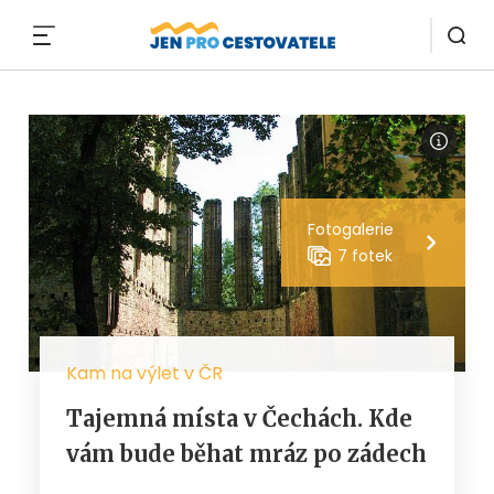
MENU
Fotogalerie
7 fotek
Kam na výlet v ČR
Tajemná místa v Čechách. Kde
vám bude běhat mráz po zádech