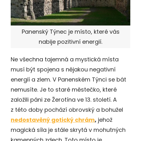
Panenský Týnec je místo, které vás
nabije pozitivní energií.
Ne všechna tajemná a mystická místa
musí být spojena s nějakou negativní
energií a zlem. V Panenském Týnci se bát
nemusíte. Je to staré městečko, které
založili páni ze Žerotína ve 13. století. A
z této doby pochází obrovský a bohužel
nedostavěný gotický chrám
,
jehož
magická síla je stále skrytá v mohutných
kamenných zdech. Toto místo je