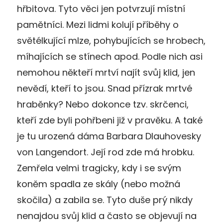
hřbitova. Tyto věci jen potvrzují místní
pamětníci. Mezi lidmi kolují příběhy o
světélkující mlze, pohybujících se hrobech,
míhajících se stínech apod. Podle nich asi
nemohou někteří mrtví najít svůj klid, jen
nevědí, kteří to jsou. Snad přízrak mrtvé
hraběnky? Nebo dokonce tzv. skrčenci,
kteří zde byli pohřbeni již v pravěku. A také
je tu urozená dáma Barbara Dlauhovesky
von Langendort. Její rod zde má hrobku.
Zemřela velmi tragicky, kdy i se svým
koněm spadla ze skály (nebo možná
skočila) a zabila se. Tyto duše prý nikdy
nenajdou svůj klid a často se objevují na