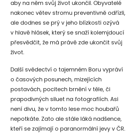
aby na něm svůj život ukončil. Obyvatelé
nakonec větev stromu preventivně odřízli,
ale dodnes se prý v jeho blízkosti ozývá
v hlavě hlásek, který se snaží kolemjdoucí
přesvědčit, že má právě zde ukončit svůj
život.
Další svědectví o tajemném Boru vypráví
o časových posunech, mizejících
postavách, pocitech brnění v těle, či
prapodivných siluet na fotografiích. Asi
není divu, že v tomto lese moc houbařů
nepotkáte. Zato ale stále láká nadšence,
kteří se zajímají o paranormální jevy v ČR.