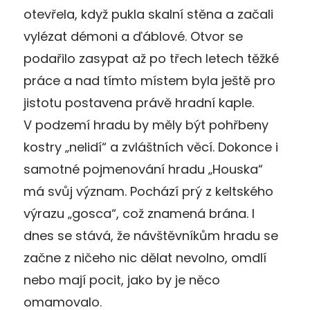
otevřela, když pukla skalní stěna a začali
vylézat démoni a ďáblové. Otvor se
podařilo zasypat až po třech letech těžké
práce a nad tímto místem byla ještě pro
jistotu postavena právě hradní kaple.
V podzemí hradu by měly být pohřbeny
kostry „nelidí“ a zvláštních věcí. Dokonce i
samotné pojmenování hradu „Houska“
má svůj význam. Pochází prý z keltského
výrazu „gosca“, což znamená brána. I
dnes se stává, že návštěvníkům hradu se
začne z ničeho nic dělat nevolno, omdlí
nebo mají pocit, jako by je něco
omamovalo.