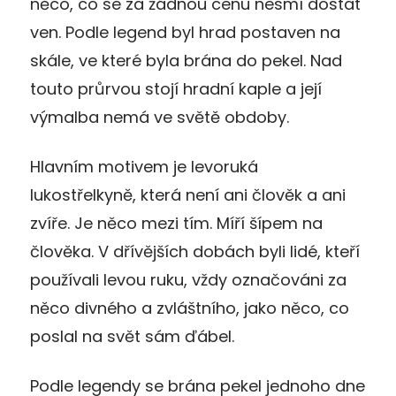
něco, co se za žádnou cenu nesmí dostat
ven. Podle legend byl hrad postaven na
skále, ve které byla brána do pekel. Nad
touto průrvou stojí hradní kaple a její
výmalba nemá ve světě obdoby.
Hlavním motivem je levoruká
lukostřelkyně, která není ani člověk a ani
zvíře. Je něco mezi tím. Míří šípem na
člověka. V dřívějších dobách byli lidé, kteří
používali levou ruku, vždy označováni za
něco divného a zvláštního, jako něco, co
poslal na svět sám ďábel.
Podle legendy se brána pekel jednoho dne