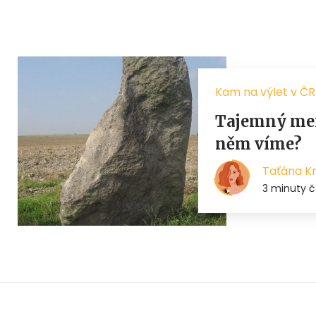
Kam na výlet v ČR
Tajemný men
něm víme?
Taťána K
3 minuty č