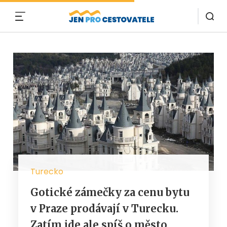
MENU
Turecko
Gotické zámečky za cenu bytu
v Praze prodávají v Turecku.
Zatím jde ale spíš o město