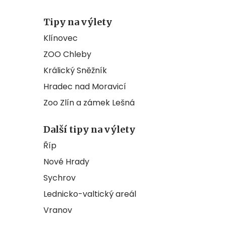
Tipy na výlety
Klínovec
ZOO Chleby
Králický Sněžník
Hradec nad Moravicí
Zoo Zlín a zámek Lešná
Další tipy na výlety
Říp
Nové Hrady
Sychrov
Lednicko-valtický areál
Vranov