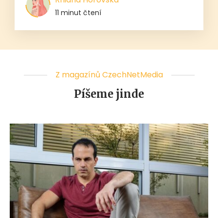
11 minut čtení
Z magazínů CzechNetMedia
Píšeme jinde