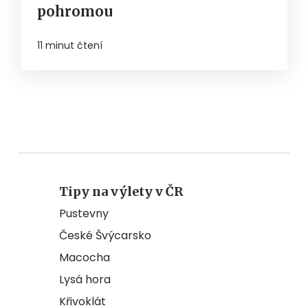
pohromou
11 minut čtení
Tipy na výlety v ČR
Pustevny
České Švýcarsko
Macocha
Lysá hora
Křivoklát