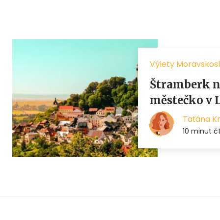
Výlety Moravskosl
Štramberk n
městečko v 
Taťána K
10 minut č