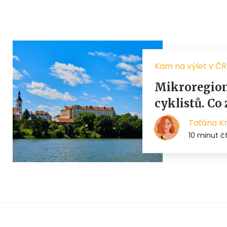
Kam na výlet v ČR
Mikroregion 
cyklistů. Co
Taťána K
10 minut č