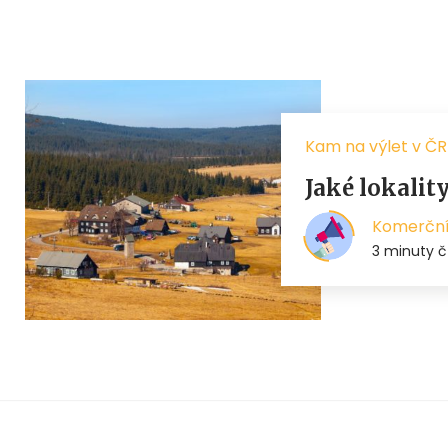
Kam na výlet v ČR
Jaké lokality
Komerční
3 minuty č