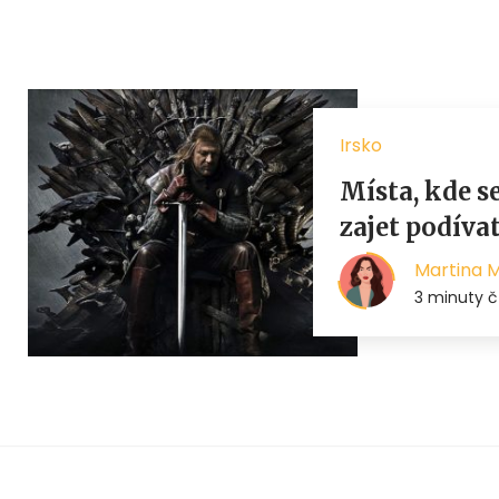
Irsko
Místa, kde s
zajet podíva
Martina 
3 minuty č