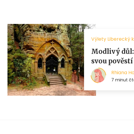
Výlety Liberecký k
Modlivý důl: 
svou pověstí
Rhiana H
7 minut čt