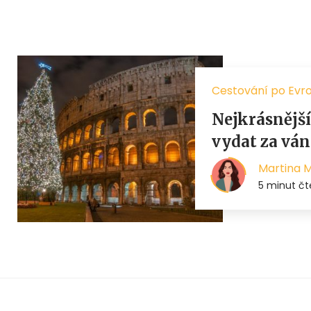
Cestování po Evr
Nejkrásnější
vydat za vá
Martina 
5 minut čt