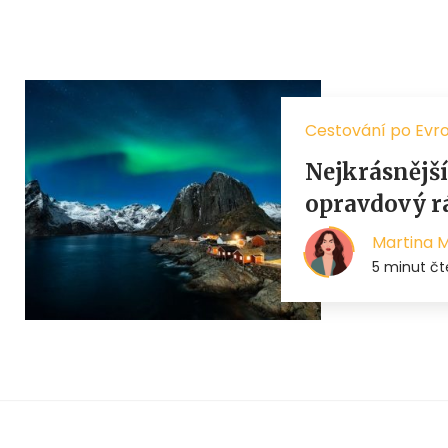
Cestování po Evr
Nejkrásnější
opravdový r
Martina 
5 minut čt