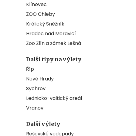
Klínovec
ZOO Chleby
Králický Sněžník
Hradec nad Moravicí
Zoo Zlín a zámek Lešná
Další tipy na výlety
Říp
Nové Hrady
Sychrov
Lednicko-valtický areál
Vranov
Další výlety
Rešovské vodopády