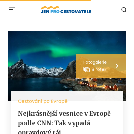
MENU
Fotogalerie
8 fotek
Cestování po Evropě
Nejkrásnější vesnice v Evropě
podle CNN: Tak vypadá
opravdový ráj