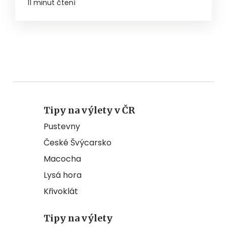
11 minut čtení
Tipy na výlety v ČR
Pustevny
České Švýcarsko
Macocha
Lysá hora
Křivoklát
Tipy na výlety