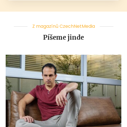
Z magazínů CzechNetMedia
Píšeme jinde