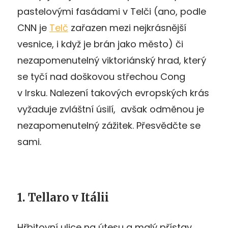
pastelovými fasádami v Telči (ano, podle
CNN je
Telč
zařazen mezi nejkrásnější
vesnice, i když je brán jako město) či
nezapomenutelný viktoriánský hrad, který
se tyčí nad doškovou střechou Cong
v Irsku. Nalezení takových evropských krás
vyžaduje zvláštní úsilí, avšak odměnou je
nezapomenutelný zážitek. Přesvědčte se
sami.
1. Tellaro v Itálii
Hřbitovní ulice na útesu a malý přístav