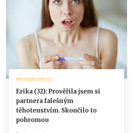
WomanOnly.cz
Erika (32): Prověřila jsem si
partnera falešným
těhotenstvím. Skončilo to
pohromou