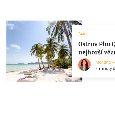
Asie
Ostrov Phu Q
nejhorší věz
Martina 
4 minuty č