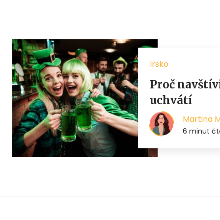
Irsko
Proč navštívi
uchvátí
Martina 
6 minut čt