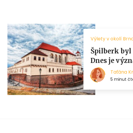
Výlety v okolí Brn
Špilberk byl
Dnes je výz
Taťána K
5 minut čt