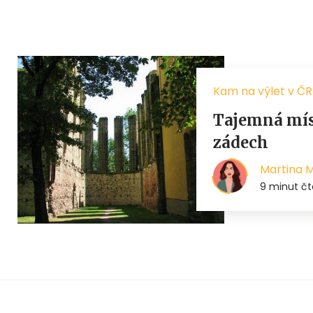
Kam na výlet v ČR
Tajemná mís
zádech
Martina 
9 minut čt