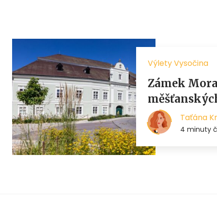
Výlety Vysočina
Zámek Morav
měšťanských
Taťána K
4 minuty č