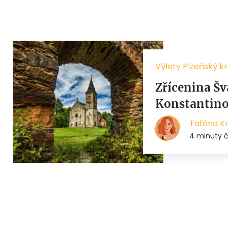
Výlety Plzeňský kr
Zřícenina Šv
Konstantino
Taťána K
4 minuty č