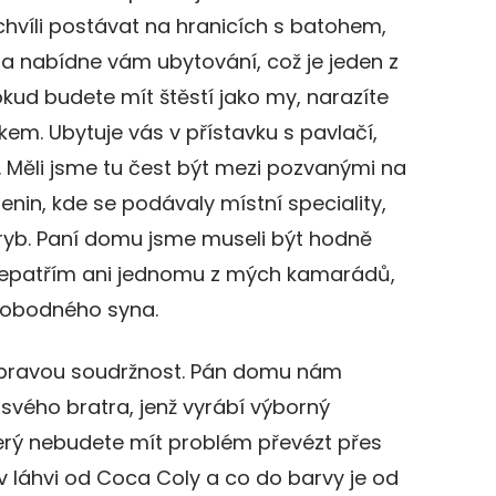
hvíli postávat na hranicích s batohem,
a nabídne vám ubytování, což je jeden z
kud budete mít štěstí jako my, narazíte
m. Ubytuje vás v přístavku s pavlačí,
 Měli jsme tu čest být mezi pozvanými na
enin, kde se podávaly místní speciality,
ryb. Paní domu jsme museli být hodně
že nepatřím ani jednomu z mých kamarádů,
vobodného syna.
u pravou soudržnost. Pán domu nám
svého bratra, jenž vyrábí výborný
erý nebudete mít problém převézt přes
v láhvi od Coca Coly a co do barvy je od