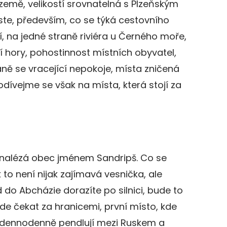
země, velikostí srovnatelná s Plzeňským
ste, především, co se týká cestovního
í, na jedné straně riviéra u Černého moře,
 hory, pohostinnost místních obyvatel,
ně se vracející nepokoje, místa zničená
Podívejme se však na místa, která stojí za
 nalézá obec jménem Sandripš. Co se
k to není nijak zajímavá vesnička, ale
 do Abcházie dorazíte po silnici, bude to
ude čekat za hranicemi, první místo, kde
ří dennodenně pendlují mezi Ruskem a