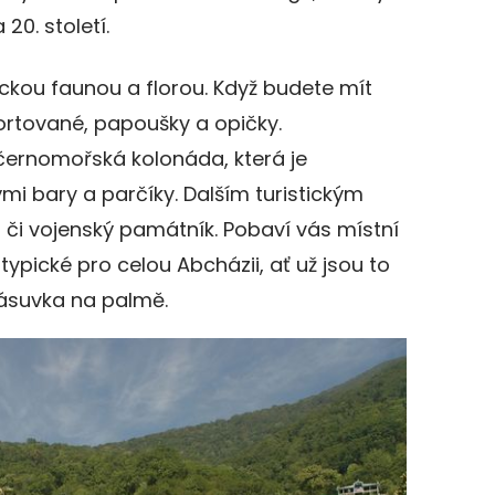
 20. století.
ickou faunou a florou. Když budete mít
ortované, papoušky a opičky.
 černomořská kolonáda, která je
i bary a parčíky. Dalším turistickým
 či vojenský památník. Pobaví vás místní
typické pro celou Abcházii, ať už jsou to
ásuvka na palmě.