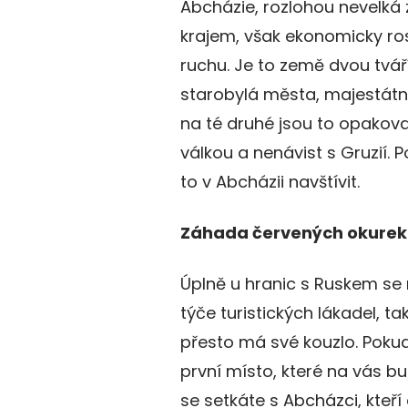
Abcházie, rozlohou nevelká 
krajem, však ekonomicky ro
ruchu. Je to země dvou tvář
starobylá města, majestátní
na té druhé jsou to opakova
válkou a nenávist s Gruzií. 
to v Abcházii navštívit.
Záhada červených okurek
Úplně u hranic s Ruskem se
týče turistických lákadel, ta
přesto má své kouzlo. Pokud
první místo, které na vás b
se setkáte s Abcházci, kte