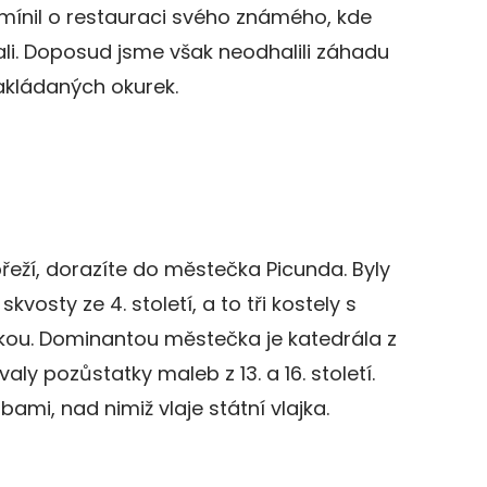
mínil o restauraci svého známého, kde
li. Doposud jsme však neodhalili záhadu
akládaných okurek.
řeží, dorazíte do městečka Picunda. Byly
vosty ze 4. století, a to tři kostely s
kou. Dominantou městečka je katedrála z
valy pozůstatky maleb z 13. a 16. století.
mi, nad nimiž vlaje státní vlajka.