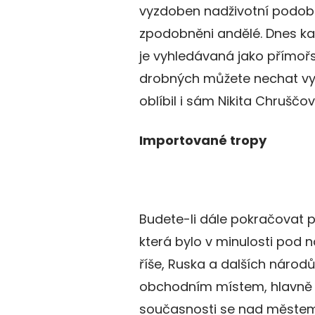
vyzdoben nadživotní podobi
zpodobněni andělé. Dnes kat
je vyhledávaná jako přímořsk
drobných můžete nechat vyfo
oblíbil i sám Nikita Chruščov
Importované tropy
Budete-li dále pokračovat 
která bylo v minulosti pod 
říše, Ruska a dalších národ
obchodním místem, hlavně 
současnosti se nad městem 