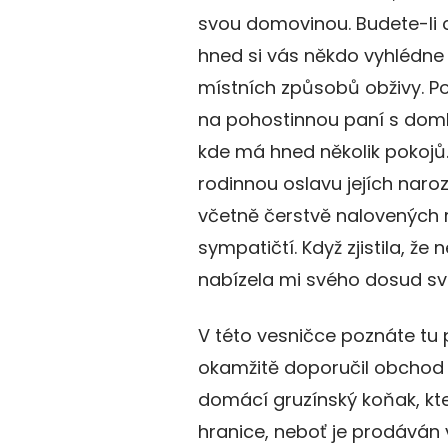
svou domovinou. Budete-li c
hned si vás někdo vyhlédne 
místních způsobů obživy. Po
na pohostinnou paní s domke
kde má hned několik pokojů.
rodinnou oslavu jejích naroz
včetně čerstvě nalovených 
sympatičtí. Když zjistila, 
nabízela mi svého dosud s
V této vesničce poznáte t
okamžitě doporučil obchod 
domácí gruzínský koňak, kt
hranice, neboť je prodáván 