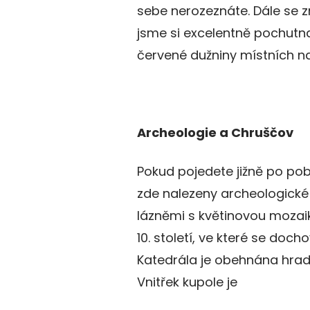
sebe nerozeznáte. Dále se z
jsme si excelentně pochutna
červené dužniny místních n
Archeologie a Chruščov
Pokud pojedete jižně po pob
zde nalezeny archeologické sk
lázněmi s květinovou mozai
10. století, ve které se docho
Katedrála je obehnána hradba
Vnitřek kupole je