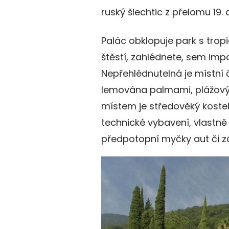
ruský šlechtic z přelomu 19. a
Palác obklopuje park s trop
štěstí, zahlédnete, sem imp
Nepřehlédnutelná je místní
lemována palmami, plážovým
místem je středověký kostel
technické vybavení, vlastně 
předpotopní myčky aut či z