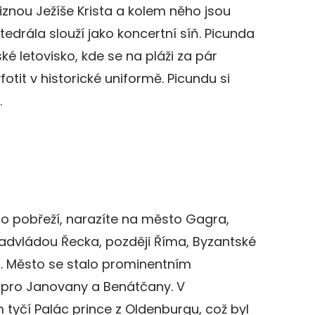
znou Ježíše Krista a kolem něho jsou
edrála slouží jako koncertní síň. Picunda
é letovisko, kde se na pláži za pár
tit v historické uniformě. Picundu si
.
po pobřeží, narazíte na město Gagra,
nadvládou Řecka, později Říma, Byzantské
ů. Město se stalo prominentním
pro Janovany a Benátčany. V
tyčí Palác prince z Oldenburgu, což byl