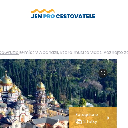
pě
Gruzie
10 míst v Abcházii, které musíte vidět. Poznejte
Fotogalerie
3 fotky