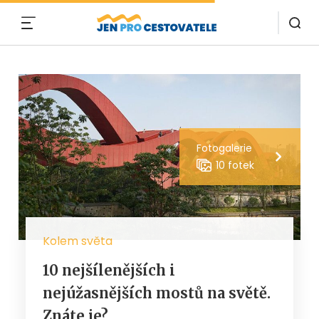
MENU
Fotogalerie
10 fotek
Kolem světa
10 nejšílenějších i
nejúžasnějších mostů na světě.
Znáte je?