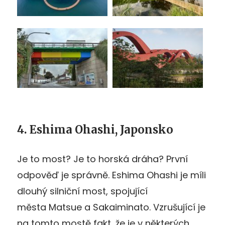
4. Eshima Ohashi, Japonsko
Je to most? Je to horská dráha? První
odpověď je správně. Eshima Ohashi je míli
dlouhý silniční most, spojující
města Matsue a Sakaiminato. Vzrušující je
na tomto mostě fakt, že je v některých