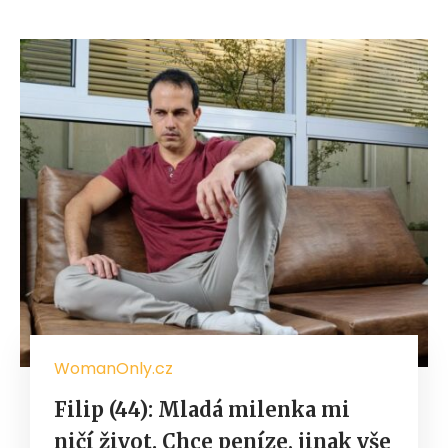
WomanOnly.cz
Filip (44): Mladá milenka mi
ničí život. Chce peníze, jinak vše