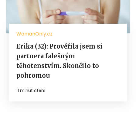
WomanOnly.cz
Erika (32): Prověřila jsem si
partnera falešným
těhotenstvím. Skončilo to
pohromou
11 minut čtení