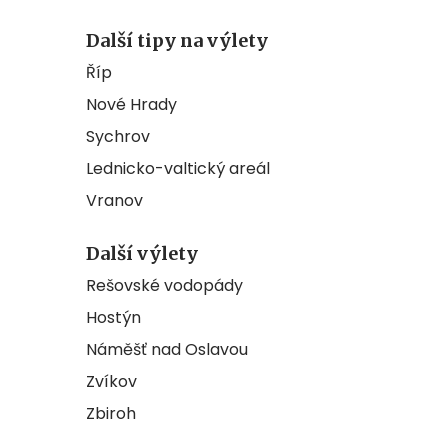
Další tipy na výlety
Říp
Nové Hrady
Sychrov
Lednicko-valtický areál
Vranov
Další výlety
Rešovské vodopády
Hostýn
Náměšť nad Oslavou
Zvíkov
Zbiroh