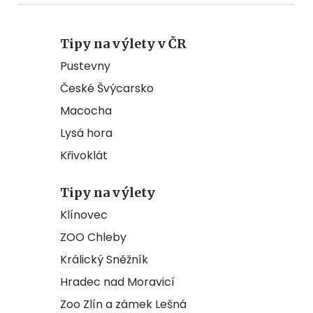
Tipy na výlety v ČR
Pustevny
České Švýcarsko
Macocha
Lysá hora
Křivoklát
Tipy na výlety
Klínovec
ZOO Chleby
Králický Sněžník
Hradec nad Moravicí
Zoo Zlín a zámek Lešná