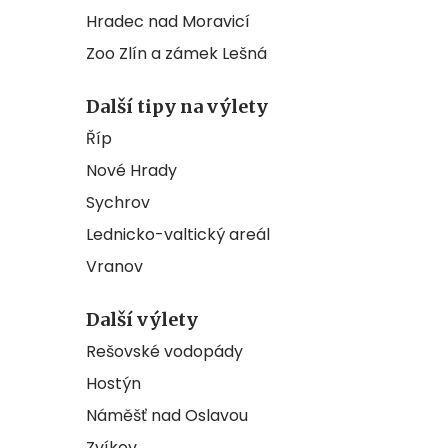
Hradec nad Moravicí
Zoo Zlín a zámek Lešná
Další tipy na výlety
Říp
Nové Hrady
Sychrov
Lednicko-valtický areál
Vranov
Další výlety
Rešovské vodopády
Hostýn
Náměšť nad Oslavou
Zvíkov