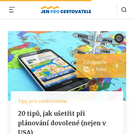
MENU
Fotogalerie
4 fotky
Tipy pro cestovatele
20 tipů, jak ušetřit při
plánování dovolené (nejen v
USA)