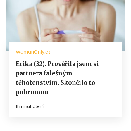
WomanOnly.cz
Erika (32): Prověřila jsem si
partnera falešným
těhotenstvím. Skončilo to
pohromou
11 minut čtení