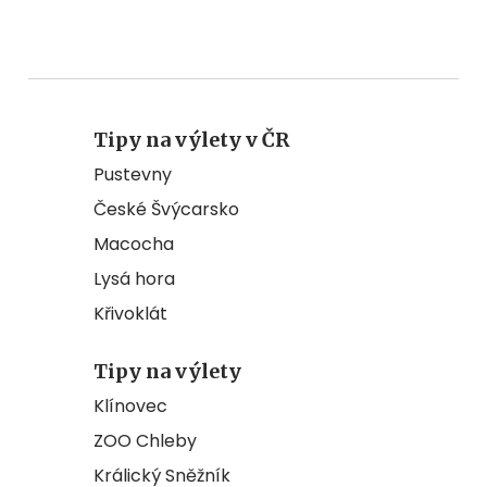
Tipy na výlety v ČR
Pustevny
České Švýcarsko
Macocha
Lysá hora
Křivoklát
Tipy na výlety
Klínovec
ZOO Chleby
Králický Sněžník