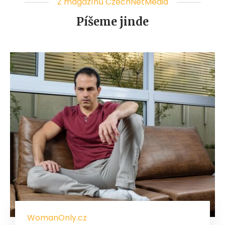
Z magazínů CzechNetMedia
Píšeme jinde
WomanOnly.cz