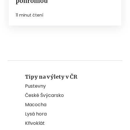
pohromou
11 minut čtení
Tipy na výlety v ČR
Pustevny
České Švýcarsko
Macocha
Lysá hora
Křivoklát