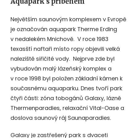
Aquapark s příběhem
Největším saunovým komplexem v Evropě
je označován aquapark Therme Erding
v nedalekém Mnichově. V roce 1983
texasští naftaři místo ropy objevili velká
naleziště siřičité vody. Nejprve zde byl
vybudován malý lázeňský komplex a
v roce 1998 byl položen základní kámen k
současnému aquaparku. Dnes tvoří park
čtyři části: zóna tobogánů Galaxy, lázně
Thermenparadies, relaxační Vital-Oase a
doslova saunový ráj Saunaparadies.
Galaxy je zastřešený park s dvaceti