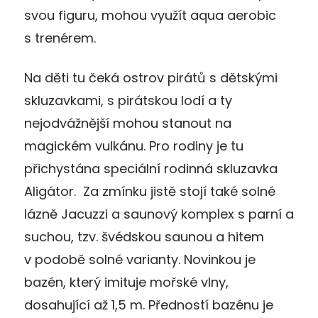
svou figuru, mohou využít aqua aerobic
s trenérem.
Na děti tu čeká ostrov pirátů s dětskými
skluzavkami, s pirátskou lodí a ty
nejodvážnější mohou stanout na
magickém vulkánu. Pro rodiny je tu
přichystána speciální rodinná skluzavka
Aligátor. Za zmínku jistě stojí také solné
lázně Jacuzzi a saunový komplex s parní a
suchou, tzv. švédskou saunou a hitem
v podobě solné varianty. Novinkou je
bazén, který imituje mořské vlny,
dosahující až 1,5 m. Předností bazénu je