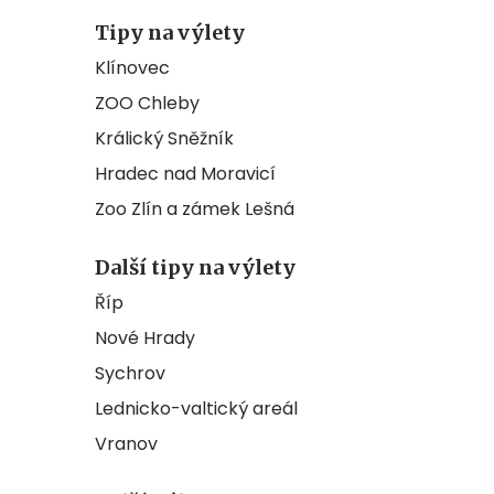
Tipy na výlety
Klínovec
ZOO Chleby
Králický Sněžník
Hradec nad Moravicí
Zoo Zlín a zámek Lešná
Další tipy na výlety
Říp
Nové Hrady
Sychrov
Lednicko-valtický areál
Vranov