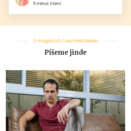
11 minut čtení
Z magazínů CzechNetMedia
Píšeme jinde