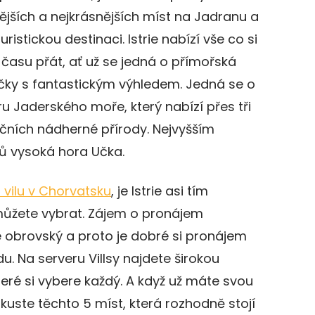
jších a nejkrásnějších míst na Jadranu a
istickou destinaci. Istrie nabízí vše co si
času přát, ať už se jedná o přímořská
ičky s fantastickým výhledem. Jedná se o
u Jaderského moře, který nabízí přes tři
rečních nádherné přírody. Nejvyšším
rů vysoká hora Učka.
vilu v Chorvatsku
, je Istrie asi tím
 můžete vybrat. Zájem o pronájem
je obrovský a proto je dobré si pronájem
. Na serveru Villsy najdete širokou
teré si vybere každý. A když už máte svou
kuste těchto 5 míst, která rozhodně stojí