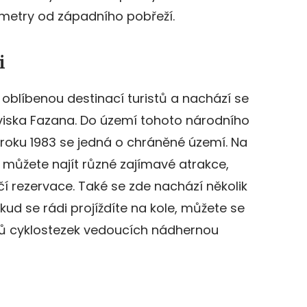
ometry od západního pobřeží.
i
 oblíbenou destinací turistů a nachází se
viska Fazana. Do území tohoto národního
roku 1983 se jedná o chráněné území. Na
n můžete najít různé zajímavé atrakce,
čí rezervace. Také se zde nachází několik
kud se rádi projíždíte na kole, můžete se
trů cyklostezek vedoucích nádhernou