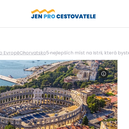
o Evropě
Chorvatsko
5 nejlepších míst na Istrii, která byst