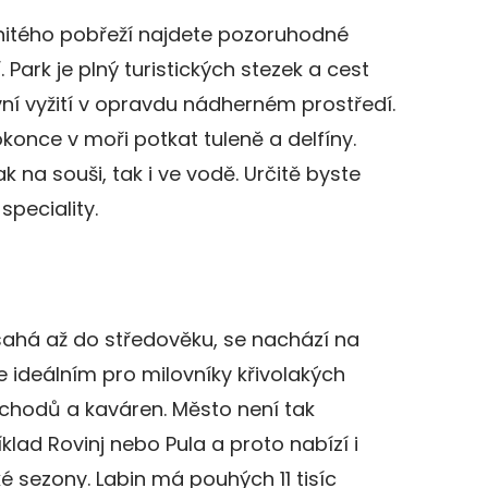
enitého pobřeží najdete pozoruhodné
. Park je plný turistických stezek a cest
vní vyžití v opravdu nádherném prostředí.
once v moři potkat tuleně a delfíny.
 jak na souši, tak i ve vodě. Určitě byste
speciality.
 sahá až do středověku, se nachází na
e ideálním pro milovníky křivolakých
bchodů a kaváren. Město není tak
íklad Rovinj nebo Pula a proto nabízí i
cké sezony. Labin má pouhých 11 tisíc