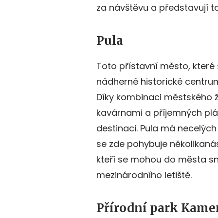
za návštěvu a představují to n
Pula
Toto přístavní město, které 
nádherné historické centru
Díky kombinaci městského ž
kavárnami a příjemných pláží
destinaci. Pula má necelých 
se zde pohybuje několikanáso
kteří se mohou do města sn
mezinárodního letiště.
Přírodní park Kame