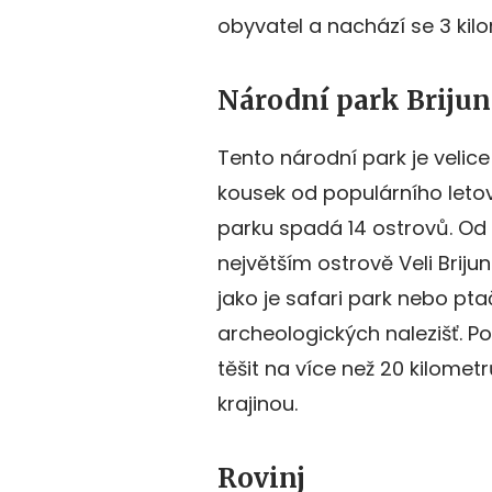
obyvatel a nachází se 3 kil
Národní park Brijun
Tento národní park je velice
kousek od populárního leto
parku spadá 14 ostrovů. Od 
největším ostrově Veli Briju
jako je safari park nebo pta
archeologických nalezišť. Po
těšit na více než 20 kilome
krajinou.
Rovinj