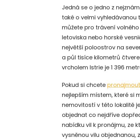
Jedná se o jedno z nejznámě
také o velmi vyhledávanou tur
můžete pro trávení volného 
letoviska nebo horské vesn
největší poloostrov na sever
a půl tisíce kilometrů čtve
vrcholem Istrie je 1 396 met
Pokud si chcete
pronajmout 
nejlepším místem, které si
nemovitostí v této lokalitě 
objednat co nejdříve dopředu
nabídku vil k pronájmu, ze k
vysněnou vilu objednanou, z