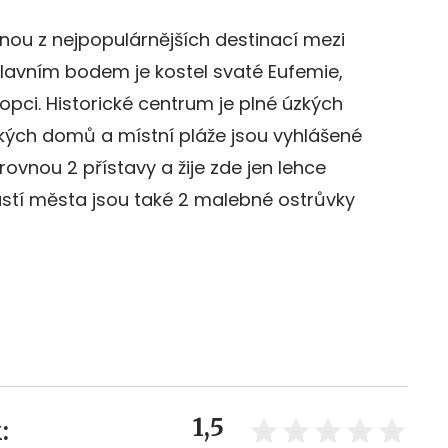
dnou z nejpopulárnějších destinací mezi
. Hlavním bodem je kostel svaté Eufemie,
opci. Historické centrum je plné úzkých
ských domů a místní pláže jsou vyhlášené
ovnou 2 přístavy a žije zde jen lehce
částí města jsou také 2 malebné ostrůvky
1,5
: