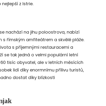
ejlepší z Istrie.
se nachází na jihu poloostrova, nabízí
m s římským amfiteátrem a skvělé pláže.
ivota s příjemnými restauracemi a
 se tak jedná o velmi populární letní
60 tisíc obyvatel, ale v letních měsících
bek lidí díky enormnímu přílivu turistů,
adno dostat díky blízkosti
njak