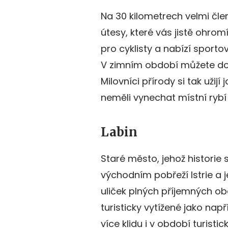
Na 30 kilometrech velmi čl
útesy, které vás jistě ohromí
pro cyklisty a nabízí sporto
V zimním období můžete dok
Milovníci přírody si tak užijí
neměli vynechat místní rybí 
Labin
Staré město, jehož historie
východním pobřeží Istrie a j
uliček plných příjemných o
turisticky vytížené jako např
více klidu i v období turisti