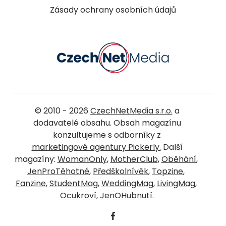
Zásady ochrany osobních údajů
© 2010 - 2026
CzechNetMedia s.r.o.
a
dodavatelé obsahu. Obsah magazínu
konzultujeme s odborníky z
marketingové agentury Pickerly.
Další
magazíny:
WomanOnly
,
MotherClub
,
Oběhání
,
JenProTěhotné
,
Předškolnívěk
,
Topzine
,
Fanzine
,
StudentMag
,
WeddingMag
,
LivingMag
,
Ocukroví
,
JenOHubnutí
.