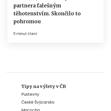
partnera falešným
těhotenstvím. Skončilo to
pohromou
11 minut čtení
Tipy na výlety v ČR
Pustevny
České Švýcarsko
Macocha