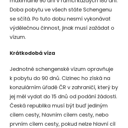
maximálně 90 dní v rámci každých 180 dní.
Doba pobytu ve všech státe Schengenu
se sčítá. Po tuto dobu nesmí vykonávat
výdělečnou činnost, jinak musí zažádat o
vízum.
Krátkodobá víza
Jednotné schengenské vízum opravňuje
k pobytu do 90 dnů. Cizinec ho získá na
konzulárním úřadě ČR v zahraničí, který by
jej měl vydat do 15 dnů od podání žádosti.
Česká republika musí být buď jediným
cílem cesty, hlavním cílem cesty, nebo
prvním cílem cesty, pokud nelze hlavní cíl