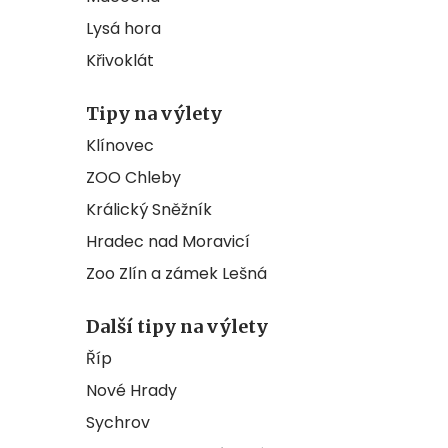
Lysá hora
Křivoklát
Tipy na výlety
Klínovec
ZOO Chleby
Králický Sněžník
Hradec nad Moravicí
Zoo Zlín a zámek Lešná
Další tipy na výlety
Říp
Nové Hrady
Sychrov