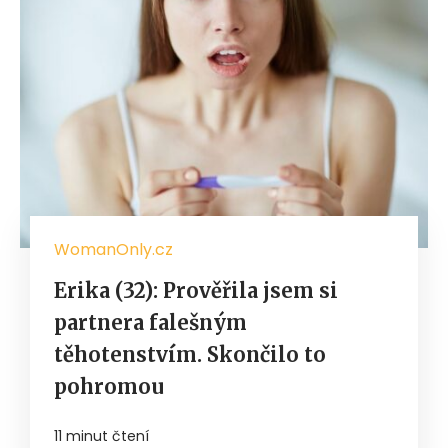
WomanOnly.cz
Erika (32): Prověřila jsem si
partnera falešným
těhotenstvím. Skončilo to
pohromou
11 minut čtení