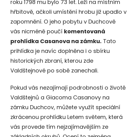
roku 1798 mu bylo 73 let. Leží na místním
hřbitově, ačkoli umístění hrobu již upadlo v
zapomnění. O jeho pobytu v Duchcově
vás nicméně poučí
komentovaná
prohlídka Casanova na zámku.
Tato
prihlídka je navíc doplněna i o sbírku
historických zbraní, kterou zde
Valdštejnové po sobě zanechali.
Pokud vás nezajímají podrobnosti o životě
Valdštejnů a Giacoma Casanovy na
zámku Duchcov, můžete využít speciální
zkrácenou prohlídku Letem světem, která
vás provede tím nejzajímavějším ze
základních okruhů. Ocení to zejména