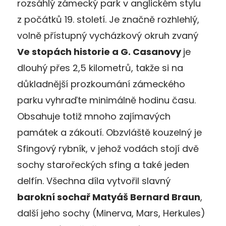
rozsáhlý zámecký park v anglickém stylu
z počátků 19. století. Je značně rozhlehlý,
volně přístupný vycházkový okruh zvaný
Ve stopách historie a G. Casanovy
je
dlouhý přes 2,5 kilometrů, takže si na
důkladnější prozkoumání zámeckého
parku vyhraďte minimálně hodinu času.
Obsahuje totiž mnoho zajímavých
památek a zákoutí. Obzvláště kouzelný je
Sfingový rybník, v jehož vodách stojí dvě
sochy starořeckých sfing a také jeden
delfín. Všechna díla vytvořil slavný
barokní sochař Matyáš Bernard Braun
,
další jeho sochy (Minerva, Mars, Herkules)