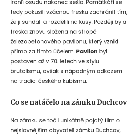
ironií osudu nakonec sešlo. Památkáři se
tedy pokusili vzácnou fresku zachránit tím,
že ji sundali a rozdělili na kusy. Později byla
freska znovu složena na stropě
železobetonového pavilonu, který vznikl
přímo za tímto účelem.
Pavilon
byl
postaven až v 70. letech ve stylu
brutalismu, avšak s nápadným odkazem
na tradici českého kubismu.
Co se natáčelo na zámku Duchcov
Na zámku se točil unikátně pojatý film o
nejslavnějším obyvateli zámku Duchcov,