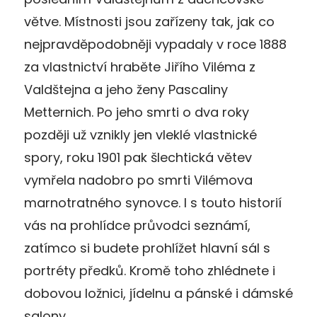
větve. Místnosti jsou zařízeny tak, jak co
nejpravděpodobněji vypadaly v roce 1888
za vlastnictví hraběte Jiřího Viléma z
Valdštejna a jeho ženy Pascaliny
Metternich. Po jeho smrti o dva roky
později už vznikly jen vleklé vlastnické
spory, roku 1901 pak šlechtická větev
vymřela nadobro po smrti Vilémova
marnotratného synovce. I s touto historií
vás na prohlídce průvodci seznámí,
zatímco si budete prohlížet hlavní sál s
portréty předků. Kromě toho zhlédnete i
dobovou ložnici, jídelnu a pánské i dámské
salony.