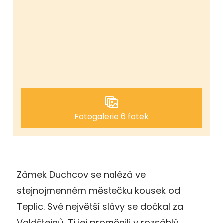
Fotogalerie 6 fotek
Zámek Duchcov se nalézá ve
stejnojmenném městečku kousek od
Teplic. Své největší slávy se dočkal za
Valdštejnů. Ti jej proměnili v rozsáhlý