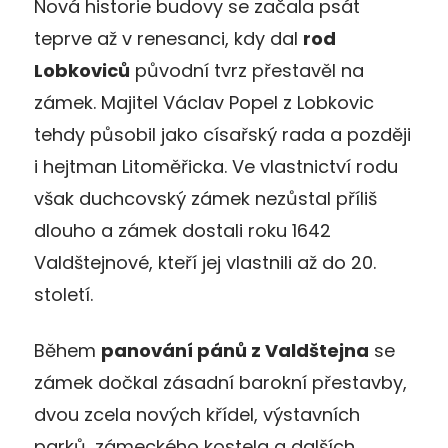
Nová historie budovy se začala psát
teprve až v renesanci, kdy dal
rod
Lobkoviců
původní tvrz přestavěl na
zámek. Majitel Václav Popel z Lobkovic
tehdy působil jako císařský rada a později
i hejtman Litoměřicka. Ve vlastnictví rodu
však duchcovský zámek nezůstal příliš
dlouho a zámek dostali roku 1642
Valdštejnové, kteří jej vlastnili až do 20.
století.
Během
panování pánů z Valdštejna
se
zámek dočkal zásadní barokní přestavby,
dvou zcela nových křídel, výstavních
parků, zámeckého kostela a dalších