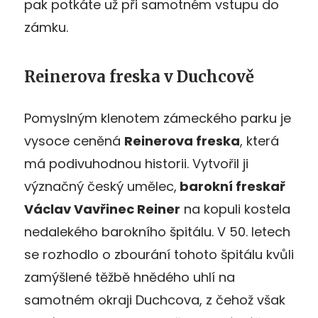
pak potkáte už při samotném vstupu do
zámku.
Reinerova freska v Duchcově
Pomyslným klenotem zámeckého parku je
vysoce ceněná
Reinerova freska
, která
má podivuhodnou historii. Vytvořil ji
význačný český umělec,
barokní freskař
Václav Vavřinec Reiner
na kopuli kostela
nedalekého barokního špitálu. V 50. letech
se rozhodlo o zbourání tohoto špitálu kvůli
zamýšlené těžbě hnědého uhlí na
samotném okraji Duchcova, z čehož však