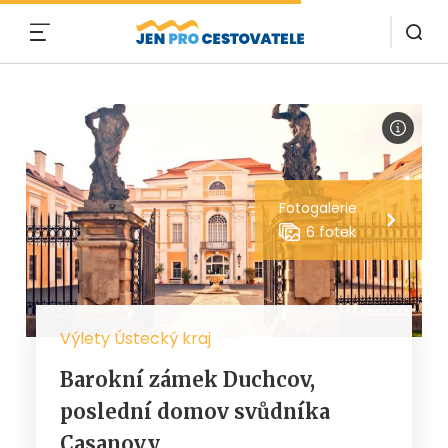
MENU
Fotogalerie
6 fotek
Výlety Ústecký kraj
Barokní zámek Duchcov,
poslední domov svůdníka
Casanovy