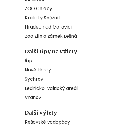
ZOO Chleby
Králický Sněžník
Hradec nad Moravicí
Zoo Zlín a zámek Lešná
Další tipy na výlety
Říp
Nové Hrady
Sychrov
Lednicko-valtický areál
Vranov
Další výlety
Rešovské vodopády