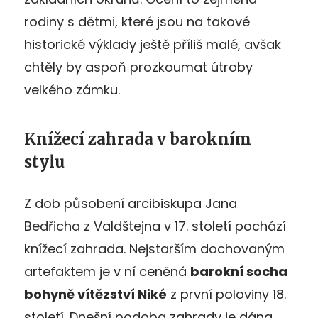
rodiny s dětmi, které jsou na takové
historické výklady ještě příliš malé, avšak
chtěly by aspoň prozkoumat útroby
velkého zámku.
Knížecí zahrada v barokním
stylu
Z dob působení arcibiskupa Jana
Bedřicha z Valdštejna v 17. století pochází
knížecí zahrada. Nejstarším dochovaným
artefaktem je v ní ceněná
barokní socha
bohyně vítězství Niké
z první poloviny 18.
století. Dnešní podoba zahrady je dána