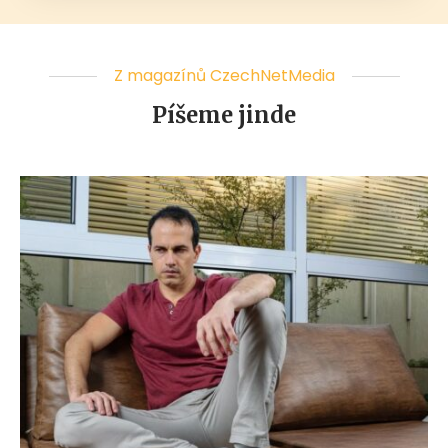
Z magazínů CzechNetMedia
Píšeme jinde