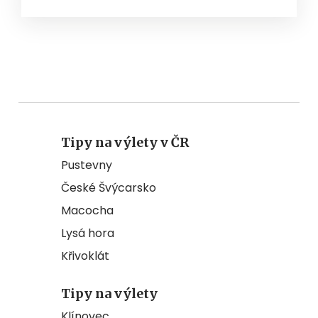
Tipy na výlety v ČR
Pustevny
České Švýcarsko
Macocha
Lysá hora
Křivoklát
Tipy na výlety
Klínovec