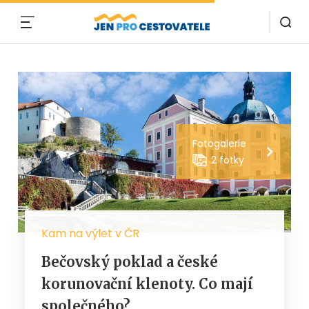
MENU
Fotogalerie
2 fotky
Kam na výlet v ČR
Bečovský poklad a české
korunovační klenoty. Co mají
společného?