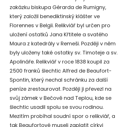
zakázku biskupa Gérarda de Rumigny,
který založil benediktinský klášter ve
Florennes v Belgii. Relikviář byl určen pro
uložení ostatků Jana Křtitele a svatého
Maura z katedrály v Remeši. Později v něm
byly uloženy také ostatky sv. Timoteje a sv.
Apolináře. Relikviář v roce 1838 koupil za
2500 franků šlechtic Alfred de Beaufort-
Spontin, který nechal schránku za další
peníze zrestaurovat. Později ji převezl na
svůj zámek v Bečově nad Teplou, kde se
šlechtic usadil spolu se svou rodinou.
Mezitím probíhal soudní spor o relikviář, a
tak Beaufortové museli zaplatit církvi