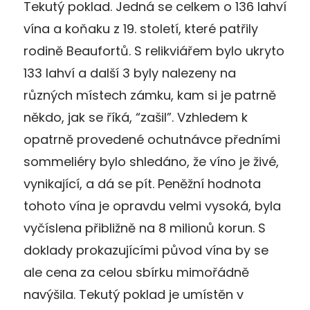
Tekutý poklad. Jedná se celkem o 136 lahví
vína a koňaku z 19. století, které patřily
rodině Beaufortů. S relikviářem bylo ukryto
133 lahví a další 3 byly nalezeny na
různých místech zámku, kam si je patrně
někdo, jak se říká, “zašil”. Vzhledem k
opatrně provedené ochutnávce předními
sommeliéry bylo shledáno, že víno je živé,
vynikající, a dá se pít. Peněžní hodnota
tohoto vína je opravdu velmi vysoká, byla
vyčíslena přibližně na 8 milionů korun. S
doklady prokazujícími původ vína by se
ale cena za celou sbírku mimořádně
navýšila. Tekutý poklad je umístěn v