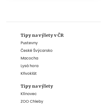
Tipy na výlety v ČR
Pustevny
České Švýcarsko
Macocha
Lysá hora
Křivoklát
Tipy na výlety
Klínovec
ZOO Chleby