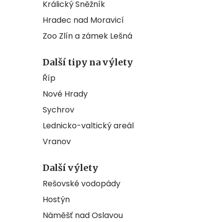
Králický Sněžník
Hradec nad Moravicí
Zoo Zlín a zámek Lešná
Další tipy na výlety
Říp
Nové Hrady
Sychrov
Lednicko-valtický areál
Vranov
Další výlety
Rešovské vodopády
Hostýn
Náměšť nad Oslavou