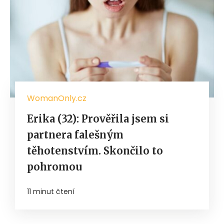
WomanOnly.cz
Erika (32): Prověřila jsem si
partnera falešným
těhotenstvím. Skončilo to
pohromou
11 minut čtení