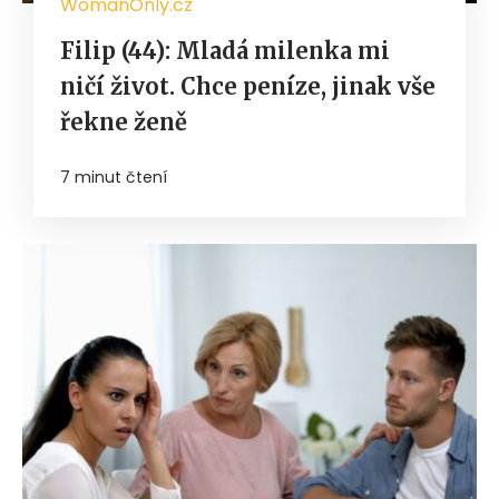
WomanOnly.cz
Filip (44): Mladá milenka mi
ničí život. Chce peníze, jinak vše
řekne ženě
7 minut čtení