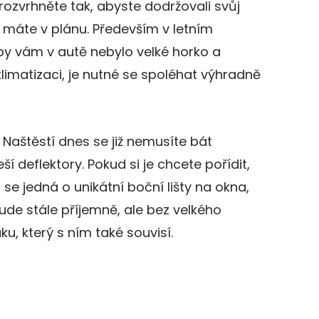
ozvrhněte tak, abyste dodržovali svůj
k to máte v plánu. Především v letním
by vám v autě nebylo velké horko a
imatizaci, je nutné se spoléhat výhradně
Naštěstí dnes se již nemusíte bát
eší deflektory. Pokud si je chcete pořídit,
u se jedná o unikátní boční lišty na okna,
 bude stále příjemně, ale bez velkého
u, který s ním také souvisí.