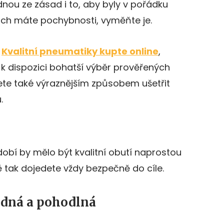
dnou ze zásad i to, aby byly v pořádku
ich máte pochybnosti, vyměňte je.
:
Kvalitní pneumatiky kupte online
,
t k dispozici bohatší výběr prověřených
te také výraznějším způsobem ušetřit
.
obí by mělo být kvalitní obutí naprostou
ě tak dojedete vždy bezpečně do cíle.
lidná a pohodlná