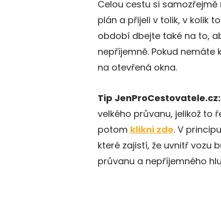
Celou cestu si samozřejmě r
plán a přijeli v tolik, v koli
období dbejte také na to, a
nepříjemně. Pokud nemáte kl
na otevřená okna.
Tip JenProCestovatele.cz:
velkého průvanu, jelikož to ř
potom
klikni zde
. V princip
které zajistí, že uvnitř vozu
průvanu a nepříjemného hluk