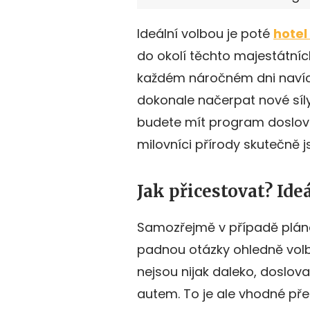
Ideální volbou je poté
hotel
do okolí těchto majestátníc
každém náročném dni navíc 
dokonale načerpat nové síly 
budete mít program doslov
milovníci přírody skutečně js
Jak přicestovat? Id
Samozřejmě v případě pláno
padnou otázky ohledně volb
nejsou nijak daleko, doslov
autem. To je ale vhodné před