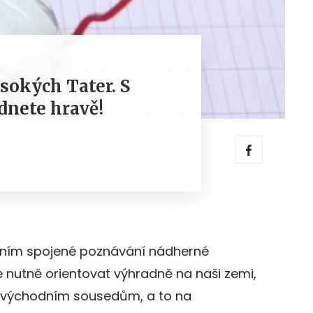
sokých Tater. S
ádnete hravě!
s ním spojené poznávání nádherné
 nutně orientovat výhradně na naši zemi,
im východním sousedům, a to na