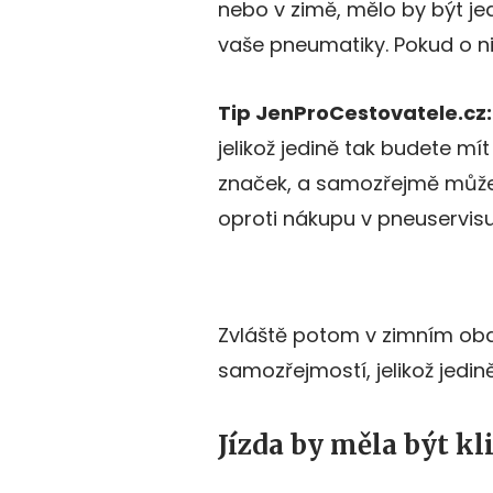
nebo v zimě, mělo by být je
vaše pneumatiky. Pokud o n
Tip JenProCestovatele.cz
jelikož jedině tak budete mí
značek, a samozřejmě může
oproti nákupu v pneuservisu
Zvláště potom v zimním obd
samozřejmostí, jelikož jedin
Jízda by měla být k