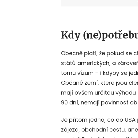
Kdy (ne)potřeb
Obecně platí, že pokud se 
států amerických, a zároveň
tomu vízum – i kdyby se jedn
Občané zemí, které jsou čl
mají ovšem určitou výhodu 
90 dní, nemají povinnost obs
Je přitom jedno, co do USA 
zájezd, obchodní cestu, aneb