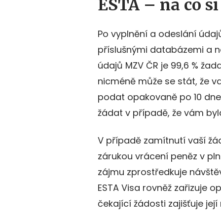
ESTA – na co si
Po vyplnění a odeslání údaj
příslušnými databázemi a n
údajů MZV ČR je 99,6 % žada
nicméně může se stát, že v
podat opakovaně po 10 dnec
žádat v případě, že vám byl
V případě zamítnutí vaší žá
zárukou vrácení peněz v pln
zájmu zprostředkuje návštěv
ESTA Visa rovněž zařizuje o
čekající žádosti zajišťuje jej