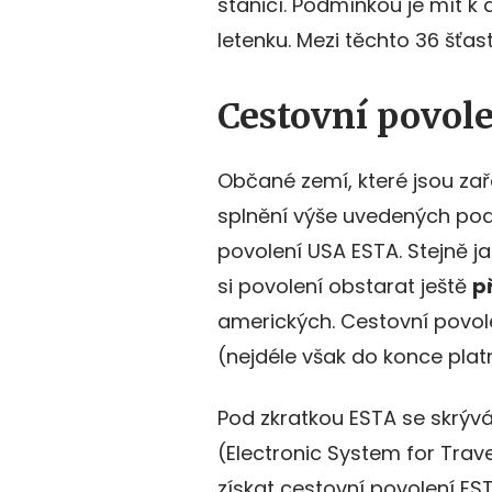
stanicí. Podmínkou je mít k 
letenku. Mezi těchto 36 šťas
Cestovní povol
Občané zemí, které jsou za
splnění výše uvedených po
povolení USA ESTA. Stejně ja
si povolení obstarat ještě
p
amerických. Cestovní povole
(nejdéle však do konce plat
Pod zkratkou ESTA se skrývá
(Electronic System for Trav
získat cestovní povolení EST