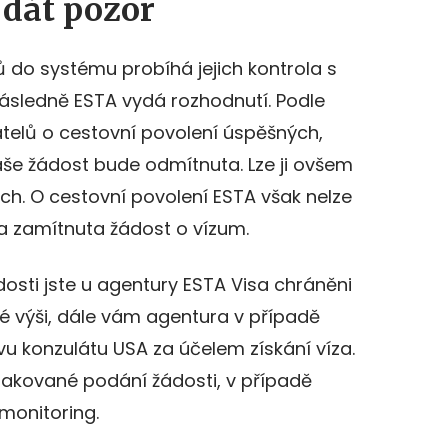
 dát pozor
ů do systému probíhá jejich kontrola s
ásledně ESTA vydá rozhodnutí. Podle
telů o cestovní povolení úspěšných,
aše žádost bude odmítnuta. Lze ji ovšem
h. O cestovní povolení ESTA však nelze
a zamítnuta žádost o vízum.
dosti jste u agentury ESTA Visa chráněni
é výši, dále vám agentura v případě
u konzulátu USA za účelem získání víza.
pakované podání žádosti, v případě
í monitoring.