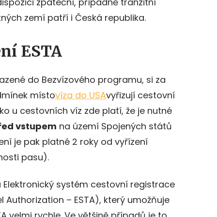
dispozici zpáteční, případně tranzitní
tných zemí patří i Česká republika.
ení ESTA
řazené do Bezvízového programu, si za
dmínek místo
víza do USA
vyřizují cestovní
ko u cestovních víz zde platí, že je nutné
řed vstupem
na území Spojených států
ní je pak platné 2 roky od vyřízení
nosti pasu).
 Elektronický systém cestovní registrace
el Authorization – ESTA), který umožňuje
A velmi rychle. Ve většině případů je to