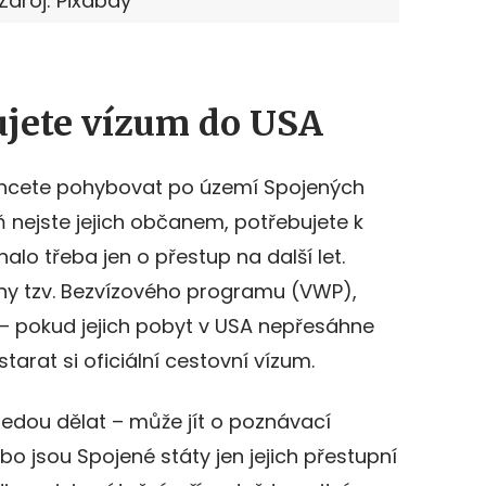
Zdroj: Pixabay
ujete vízum do USA
chcete pohybovat po území Spojených
 nejste jejich občanem, potřebujete k
alo třeba jen o přestup na další let.
eny tzv. Bezvízového programu (VWP),
– pokud jejich pobyt v USA nepřesáhne
tarat si oficiální cestovní vízum.
jedou dělat – může jít o poznávací
o jsou Spojené státy jen jejich přestupní