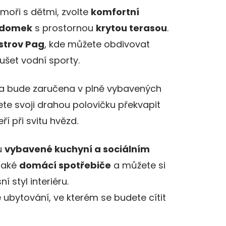
moři s dětmi, zvolte
komfortní
í domek
s prostornou
krytou terasou
.
strov Pag
, kde můžete obdivovat
ušet vodní sporty.
ka bude zaručena v plně vybavených
e svoji drahou polovičku překvapit
í při svitu hvězd.
u
vybavené kuchyní a sociálním
 také
domácí spotřebiče
a můžete si
 styl interiéru.
 ubytování, ve kterém se budete cítit