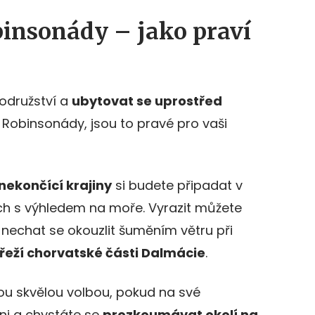
insonády – jako praví
rodružství a
ubytovat se uprostřed
Robinsonády, jsou to pravé pro vaši
nekončící krajiny
si budete připadat v
 s výhledem na moře. Vyrazit můžete
a nechat se okouzlit šuměním větru při
řeží chorvatské části Dalmácie
.
ou skvělou volbou, pokud na své
ni a chystáte se
prozkoumávat okolí na