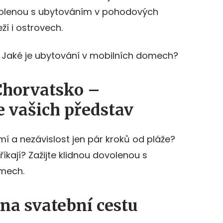
volenou s ubytováním v pohodových
í i ostrovech.
 Jaké je ubytování v mobilních domech?
Chorvatsko –
e vašich představ
í a nezávislost jen pár kroků od pláže?
íkají? Zažijte klidnou dovolenou s
mech.
na svatební cestu