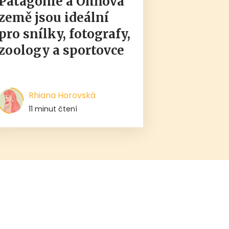
Patagonie a Ohňová
země jsou ideální
pro snílky, fotografy,
zoology a sportovce
Rhiana Horovská
11 minut čtení