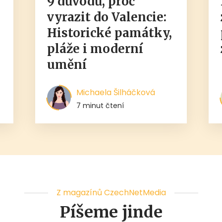
9 důvodů, proč
,
vyrazit do Valencie:
Historické památky,
pláže i moderní
umění
Michaela Šilháčková
7 minut čtení
Z magazínů CzechNetMedia
Píšeme jinde