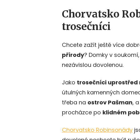
Chorvatsko Rob
trosečníci
Chcete zažít ještě více dob
přírody
? Domky v soukomí, 
nezávislou dovolenou.
Jako
trosečníci uprostřed 
útulných kamenných domech
třeba na
ostrov Pašman
, 
procházce po
klidném pob
Chorvatsko Robinsonády
js
dovolené nechcete být ruše