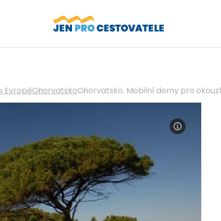
o Evropě
Chorvatsko
Chorvatsko. Mobilní domy pro okouzl