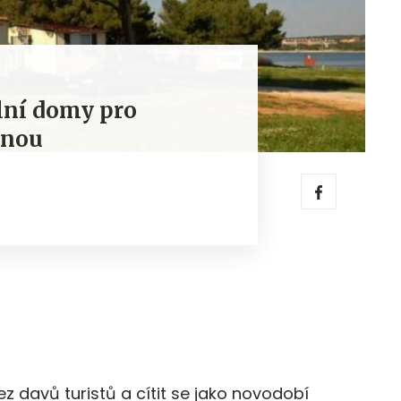
lní domy pro
enou
z davů turistů a cítit se jako novodobí