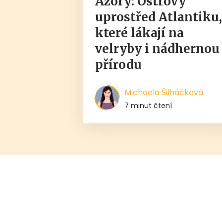
Azory: Ostrovy
uprostřed Atlantiku
které lákají na
velryby i nádhernou
přírodu
Michaela Šilháčková
7 minut čtení